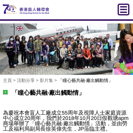
主頁
>
活動分享
>
影片集
>
「瞳心藝共融‧廠出觸動情」
「瞳心藝共融‧廠出觸動情」
為慶祝本會盲人工廠成立55周年及視障人士家庭資源
中心成立20周年，我們於2018年10月20日假觀塘apm
商場舉辦了「瞳心藝共融‧廠出觸動情」活動，並由勞
工及福利局副局長徐英偉先生，JP蒞臨主禮。