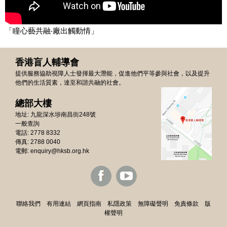
「瞳心藝共融‧廠出觸動情」
香港盲人輔導會
提供服務協助視障人士發揮最大潛能，促進他們平等參與社會，以及提升
他們的生活質素，達至和諧共融的社會。
總部大樓
地址: 九龍深水埗南昌街248號
一般查詢
電話: 2778 8332
傳真: 2788 0040
電郵:
enquiry@hksb.org.hk
聯絡我們
有用連結
網頁指南
私隱政策
無障礙聲明
免責條款
版
權聲明