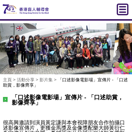
主頁
>
活動分享
>
影片集
>
「口述影像電影場」宣傳片 - 「口述
助賞，影像齊享」
「口述影像電影場」宣傳片 - 「口述助賞，
影像齊享」
很高興邀請到演員黃定謙與本會視障朋友合作拍攝口
述影像宣傳片，更獲金馬獎及金像獎配樂大師黃衍仁