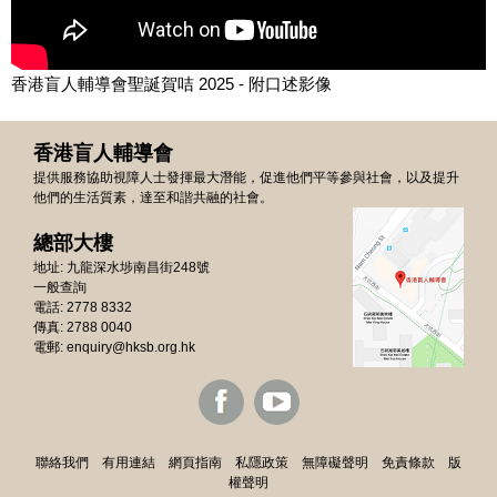
香港盲人輔導會聖誕賀咭 2025 - 附口述影像
香港盲人輔導會
提供服務協助視障人士發揮最大潛能，促進他們平等參與社會，以及提升
他們的生活質素，達至和諧共融的社會。
總部大樓
地址: 九龍深水埗南昌街248號
一般查詢
電話: 2778 8332
傳真: 2788 0040
電郵:
enquiry@hksb.org.hk
聯絡我們
有用連結
網頁指南
私隱政策
無障礙聲明
免責條款
版
權聲明