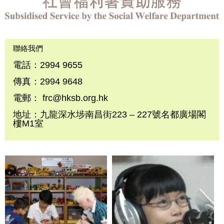
聯絡我們
電話：2994 9655
傳真：2994 9648
電郵： frc@hksb.org.hk
地址：九龍深水埗南昌街223 – 227號名都廣場閣
樓M1室