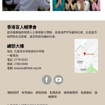
香港盲人輔導會
提供服務協助視障人士發揮最大潛能，促進他們平等參與社會，以及提升
他們的生活質素，達至和諧共融的社會。
總部大樓
地址: 九龍深水埗南昌街248號
一般查詢
電話: 2778 8332
傳真: 2788 0040
電郵:
enquiry@hksb.org.hk
聯絡我們
有用連結
網頁指南
私隱政策
無障礙聲明
免責條款
版
權聲明