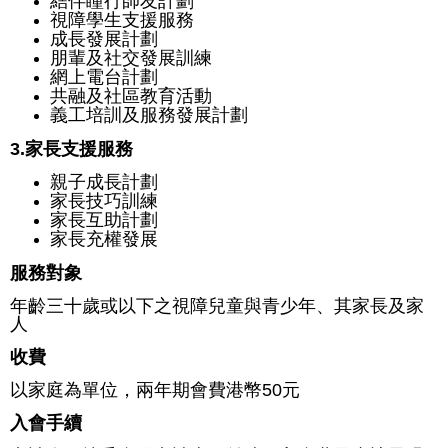
結伴瞳行師友計劃
視障學生支援服務
成長發展計劃
朋輩及社交發展訓練
網上電台計劃
共融及社區教育活動
義工培訓及服務發展計劃
3.家長支援服務
親子成長計劃
家長技巧訓練
家長互助計劃
家長充權發展
服務對象
年齡三十歲或以下之視障兒童與青少年、其家長及家
人
收費
以家庭為單位，兩年期會費港幣50元
入會手續