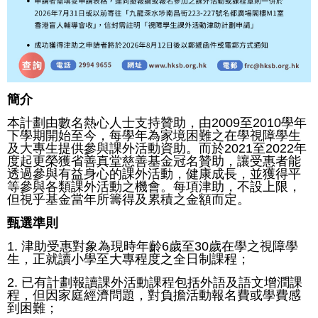
簡介
本計劃由數名熱心人士支持贊助，由2009至2010學年
下學期開始至今，每學年為家境困難之在學視障學生
及大專生提供參與課外活動資助。而於2021至2022年
度起更榮獲省善真堂慈善基金冠名贊助，讓受惠者能
透過參與有益身心的課外活動，健康成長，並獲得平
等參與各類課外活動之機會。每項津助，不設上限，
但視乎基金當年所籌得及累積之金額而定。
甄選準則
1. 津助受惠對象為現時年齡6歲至30歲在學之視障學
生，正就讀小學至大專程度之全日制課程；
2. 已有計劃報讀課外活動課程包括外語及語文增潤課
程，但因家庭經濟問題，對負擔活動報名費或學費感
到困難；