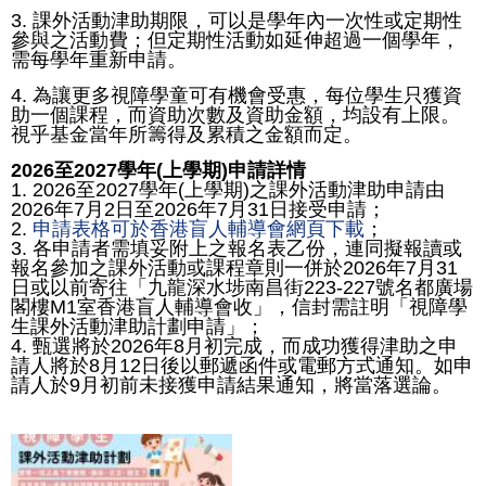
3. 課外活動津助期限，可以是學年內一次性或定期性
參與之活動費；但定期性活動如延伸超過一個學年，
需每學年重新申請。
4. 為讓更多視障學童可有機會受惠，每位學生只獲資
助一個課程，而資助次數及資助金額，均設有上限。
視乎基金當年所籌得及累積之金額而定。
2026至2027學年(上學期)申請詳情
1. 2026至2027學年(上學期)之課外活動津助申請由
2026年7月2日至2026年7月31日接受申請；
2.
申請表格可於香港盲人輔導會網頁下載
；
3. 各申請者需填妥附上之報名表乙份，連同擬報讀或
報名參加之課外活動或課程章則一併於2026年7月31
日或以前寄往「九龍深水埗南昌街223-227號名都廣場
閣樓M1室香港盲人輔導會收」，信封需註明「視障學
生課外活動津助計劃申請」；
4. 甄選將於2026年8月初完成，而成功獲得津助之申
請人將於8月12日後以郵遞函件或電郵方式通知。如申
請人於9月初前未接獲申請結果通知，將當落選論。