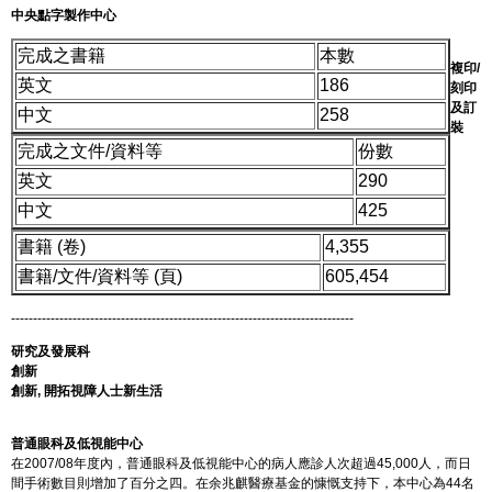
中央點字製作中心
完成之書籍
本數
複印/
英文
186
刻印
及訂
中文
258
裝
完成之文件/資料等
份數
英文
290
中文
425
書籍 (卷)
4,355
書籍/文件/資料等 (頁)
605,454
------------------------------------------------------------------------------
研究及發展科
創新
創新, 開拓視障人士新生活
普通眼科及低視能中心
在2007/08年度內，普通眼科及低視能中心的病人應診人次超過45,000人，而日
間手術數目則增加了百分之四。在余兆麒醫療基金的慷慨支持下，本中心為44名