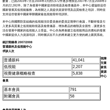
數量，已由2003年7月至2004年3月的5,672件逐步增加至2007年7月至2008年3
月的22,282件。除了為發展中國家提供助視器及檢查儀器外，本中心還協助這些
國家發展其低視能服務，為有關之人員提供資源管理及品質檢查之培訓，同時並
支持這些發展中國家舉辦國家級低視能骨幹培訓班。
本中心與國際防盲組織的低視能項目委員會的委員定期舉行會議，不斷研發及引
入更多高質素之低視能助視器及檢查儀器，增加產品的種類及全面性，讓更多生
活在發展中國家的低視能人士受益。中心亦為將會建立低視能用品供應站的發展
中國家提供人力資源培訓，同時嘗試在不久的將來建立更方便的網上購買系統。
統計附錄表 2007/2008
普通眼科及低視能中心
求診人次
視障
普通眼科
41,041
兒童
低視能
2,207
家長
資源
視覺健康概略檢查
5,838
中心
會員
基本會員
791
附屬會員
58
會員使用服務人次