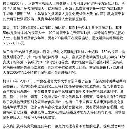
接力游2007」。這是首次視障人士與健視人士共同參與的游泳接力籌款活動。所
籌得之款項用於各項視障人士福利項目，例如：為廣東省更換一部新的流動眼科
手術車「復明二號」；為該省的貧困病人提供免費或低收費白內障手術;為廣東省
的幾所盲校添置設備，及資助本港視障人士就業服務等。
當天共有146隊(每隊6人)參加接力游比賽，超過1千名泳手參予這項活動。其中
50位是香港本地的視障人士、40位是廣東省之殘障運動員，其餘是各界別之熱心
人士，包括長者及青少年等。另有200位義工在現場協助。是次活動共籌得善款
$1,668,685元。
除了有1千名泳手參與接力游外，活動之高潮是打破健力士紀錄，159名視障、健
視及殘障泳手、其中包括有紀律部隊、名人、嘉賓及香港精英運動員以40分21秒
完成了相等於69英呎(約20.7米)的泳池長度。我們很榮幸當天邀請到勞工及福利
局局長張建宗先生蒞臨主禮，見證泳手齊破健力士紀錄。前紀錄是由137位澳洲
人在2005年以1小時接力游完成相等距離所創的。
於2007年12月27日，本會在浸會大學大學會堂舉辦了首個「音樂無障礙共融共鳴
音樂會」。我們很榮幸邀請到勞工及福利常任秘書長鄧國威先生、安老事務委員
會主席梁智鴻醫生、平等機會委員會主席鄧爾邦先生及不同界別如通訊科技、教
育、衛生、法律、體育、文化藝術及企業之代表為主禮嘉賓。音樂會共有7位視障
歌手及其他殘疾類別之表演者參與演出，包括一位來自廣東省復康實驗學校之肢
體殘障歌手及另一位來自青島盲校之全失明音樂老師。另有香港警察合唱團、社
會福利署歌詠團、香港老戰士之家-紅棉合唱團及本地名人等的精彩表演。現場觀
眾對視障人士的表演天份極為讚賞。
步入資訊及科技突飛猛進的年代，訊息的傳遞有著革命性的進展。現時,聲音可轉