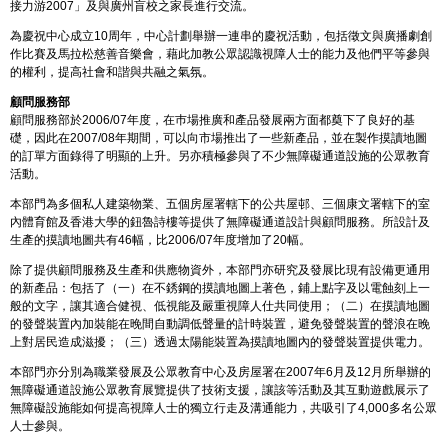
接力游2007」及與廣州盲校之家長進行交流。
為慶祝中心成立10周年，中心計劃舉辦一連串的慶祝活動，包括徵文與廣播劇創
作比賽及馬拉松慈善音樂會，藉此加教公眾認識視障人士的能力及他們平等參與
的權利，提高社會和諧與共融之氣氛。
顧問服務部
顧問服務部於2006/07年度，在巿場推廣和產品發展兩方面都奠下了良好的基
礎，因此在2007/08年期間，可以向市場推出了一些新產品，並在製作摸讀地圖
的訂單方面錄得了明顯的上升。另亦積極參與了不少無障礙通道設施的公眾教育
活動。
本部門為多個私人建築物業、五個房屋署轄下的公共屋邨、三個康文署轄下的室
內體育館及香港大學的鈕魯詩樓等提供了無障礙通道設計與顧問服務。所設計及
生產的摸讀地圖共有46幅，比2006/07年度增加了20幅。
除了提供顧問服務及生產和供應物資外，本部門亦研究及發展比現有設備更通用
的新產品：包括了（一）在不銹鋼的摸讀地圖上著色，鋪上點字及以電蝕刻上一
般的文字，讓其適合健視、低視能及嚴重視障人仕共同使用；（二）在摸讀地圖
的發聲裝置內加裝能在晚間自動調低聲量的計時裝置，避免發聲裝置的聲浪在晚
上對居民造成滋擾；（三）透過太陽能裝置為摸讀地圖內的發聲裝置提供電力。
本部門亦分別為職業發展及公眾教育中心及房屋署在2007年6月及12月所舉辦的
無障礙通道設施公眾教育展覽提供了技術支援，讓該等活動及其互動遊戲展示了
無障礙設施能如何提高視障人士的獨立行走及溝通能力，共吸引了4,000多名公眾
人士參與。