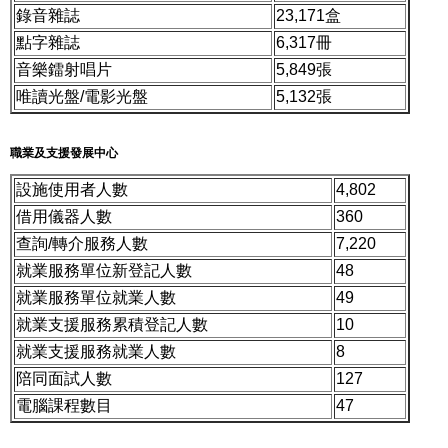
錄音雜誌
23,171盒
點字雜誌
6,317冊
音樂鐳射唱片
5,849張
唯讀光盤/電影光盤
5,132張
職業及支援發展中心
設施使用者人數
4,802
借用儀器人數
360
查詢/轉介服務人數
7,220
就業服務單位新登記人數
48
就業服務單位就業人數
49
就業支援服務累積登記人數
10
就業支援服務就業人數
8
陪同面試人數
127
電腦課程數目
47