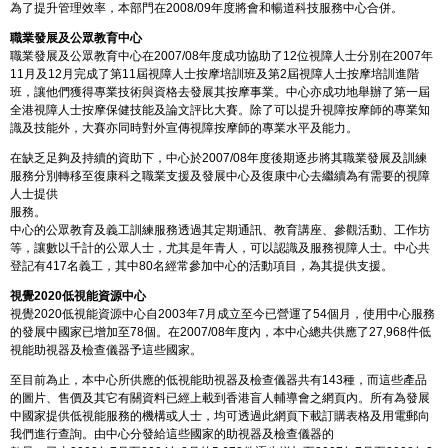
為了提升管理效率，本部門在2008/09年度將會和暢道科技服務中心合併。
職業發展及公眾教育中心
職業發展及公眾教育中心在2007/08年度成功協助了12位視障人士分別在2007年
11月及12月完成了第11屆視障人士按摩培訓班及第2屆視障人士按摩培訓進階
班，讓他們獲得專業技術與資格去發展其按摩事業。中心亦成功地舉辦了第一屆
全港視障人士按摩保健技能及論文評比大賽。除了可以提升視障按摩師的專業知
識及技能外，大賽亦同時對外宣傳視障按摩師的專業水平及能力。
在缺乏足夠及持續的資助下，中心於2007/08年度後期逐步將其職業發展及訓練
服務分別轉移至復康科之職業支援及發展中心及復康中心去繼續為有需要的視障
人士提供
服務。
中心的公眾教育及義工訓練服務透過其定期通訊、教育講座、參觀活動、工作坊
等，讓數以千計的公眾人士，尤其是年青人，可以認識及服務視障人士。中心共
登記有417名義工，其中80名經常參加中心的活動項目，為其提供支援。
視覺2020低視能資源中心
視覺2020低視能資源中心自2003年7月成立至今已營運了54個月，使用中心服務
的發展中國家已增加至78個。在2007/08年度內，本中心總共供應了27,968件低
視能助視器及檢查儀器予這些國家。
至目前為止，本中心所供應的低視能助視器及檢查儀器共有143種，而這些產品
的圖片、售價及其它有關資料已經上載到香港盲人輔導會之網頁內。所有為發展
中國家提供低視能服務的機構或人士，均可透過此網頁下載訂購表格及用電郵向
我們進行查詢。由中心分發給這些國家的助視器及檢查儀器的