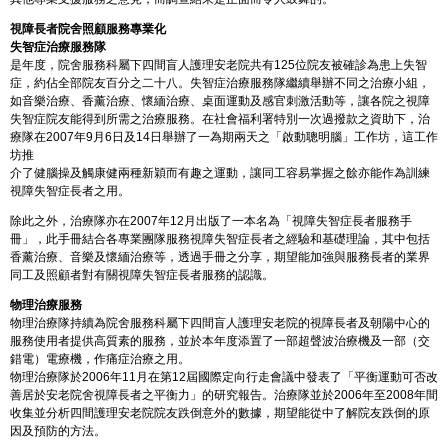
視障長者院舍照顧服務專業化
失智症治療服務隊
是年度，院舍服務科屬下四間盲人護理安老院共有125位院友被確診為患上失智
症，約佔全部院友百分之二十八。失智症治療服務隊繼續舉辦不同之治療小組，
如音樂治療、香薰治療、懷緬治療、桌面運動及感官刺激活動等，讓各院之視障
失智症院友能得到所需之治療服務。在社會福利署特別一次過撥款之資助下，治
療隊在2007年9月6日及14日舉辦了一為期兩天之「啟動聰明腦」工作坊，這工作
坊推
介了健腦操及觸康健兩種新穎而有趣之運動，讓同工容易掌握之餘亦能作為訓練
視障失智症長者之用。
除此之外，治療隊亦在2007年12月出版了一本名為「視障失智症長者服務手
冊」，此手冊結合各專業團隊服務視障失智症長者之經驗和基礎理論，其中包括
香薰治療、音樂及懷緬治療等，透過手冊之分享，期望能加強與服務長者的業界
同工及照顧者對有關視障失智症長者服務的認識。
物理治療服務
物理治療隊持續為院舍服務科屬下四間盲人護理安老院的視障長者及朝陽中心的
服務使用者提供高質素的服務，並於本年度添置了一部超聲波治療機及一部（交
錯電）電療機，作痛症治療之用。
物理治療隊於2006年11月在第12屆國際定向行走會議中發表了「平衡運動可否改
善居於安老院舍視障長者之平衡力」的研究報告。治療隊並於2006年至2008年間
收集並分析四間護理安老院院友跌倒意外的數據，期望能從中了解院友跌倒的原
因及預防的方法。