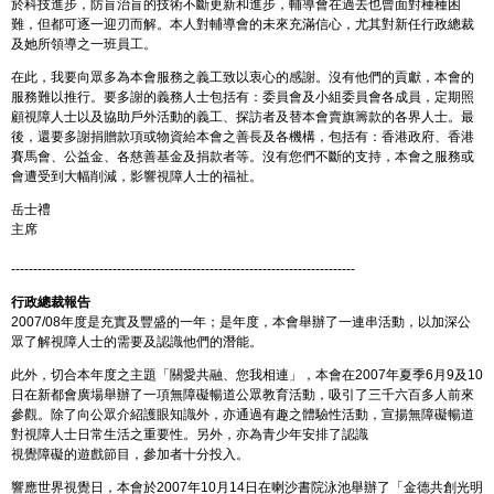
於科技進步，防盲治盲的技術不斷更新和進步，輔導會在過去也曾面對種種困
難，但都可逐一迎刃而解。本人對輔導會的未來充滿信心，尤其對新任行政總裁
及她所領導之一班員工。
在此，我要向眾多為本會服務之義工致以衷心的感謝。沒有他們的貢獻，本會的
服務難以推行。要多謝的義務人士包括有：委員會及小組委員會各成員，定期照
顧視障人士以及協助戶外活動的義工、探訪者及替本會賣旗籌款的各界人士。最
後，還要多謝捐贈款項或物資給本會之善長及各機構，包括有：香港政府、香港
賽馬會、公益金、各慈善基金及捐款者等。沒有您們不斷的支持，本會之服務或
會遭受到大幅削減，影響視障人士的福祉。
岳士禮
主席
------------------------------------------------------------------------------
行政總裁報告
2007/08年度是充實及豐盛的一年；是年度，本會舉辦了一連串活動，以加深公
眾了解視障人士的需要及認識他們的潛能。
此外，切合本年度之主題「關愛共融、您我相連」，本會在2007年夏季6月9及10
日在新都會廣場舉辦了一項無障礙暢道公眾教育活動，吸引了三千六百多人前來
參觀。除了向公眾介紹護眼知識外，亦通過有趣之體驗性活動，宣揚無障礙暢道
對視障人士日常生活之重要性。另外，亦為青少年安排了認識
視覺障礙的遊戲節目，參加者十分投入。
響應世界視覺日，本會於2007年10月14日在喇沙書院泳池舉辦了「金德共創光明