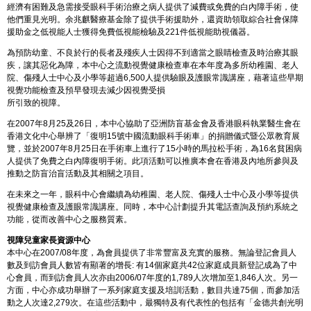
經濟有困難及急需接受眼科手術治療之病人提供了減費或免費的白內障手術，使
他們重見光明。余兆麒醫療基金除了提供手術援助外，還資助領取綜合社會保障
援助金之低視能人士獲得免費低視能檢驗及221件低視能助視儀器。
為預防幼童、不良於行的長者及殘疾人士因得不到適當之眼睛檢查及時治療其眼
疾，讓其惡化為障，本中心之流動視覺健康檢查車在本年度為多所幼稚園、老人
院、傷殘人士中心及小學等超過6,500人提供驗眼及護眼常識講座，藉著這些早期
視覺功能檢查及預早發現去減少因視覺受損
所引致的視障。
在2007年8月25及26日，本中心協助了亞洲防盲基金會及香港眼科執業醫生會在
香港文化中心舉辨了「復明15號中國流動眼科手術車」的捐贈儀式暨公眾教育展
覽，並於2007年8月25日在手術車上進行了15小時的馬拉松手術，為16名貧困病
人提供了免費之白內障復明手術。此項活動可以推廣本會在香港及內地所參與及
推動之防盲治盲活動及其相關之項目。
在未來之一年，眼科中心會繼續為幼稚園、老人院、傷殘人士中心及小學等提供
視覺健康檢查及護眼常識講座。同時，本中心計劃提升其電話查詢及預約系統之
功能，從而改善中心之服務質素。
視障兒童家長資源中心
本中心在2007/08年度，為會員提供了非常豐富及充實的服務。無論登記會員人
數及到訪會員人數皆有顯著的增長: 有14個家庭共42位家庭成員新登記成為了中
心會員，而到訪會員人次亦由2006/07年度的1,789人次增加至1,846人次。另一
方面，中心亦成功舉辦了一系列家庭支援及培訓活動，數目共達75個，而參加活
動之人次達2,279次。在這些活動中，最獨特及有代表性的包括有「金德共創光明