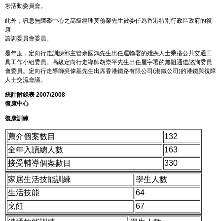
埗活動委員會。
此外，訊息無障礙中心之高級經理莫儉榮先生被委任為香港特別行政區政府的復
康
諮詢委員會委員。
是年度，定向行走訓練部主管余國鴻先生出任運輸署的殘疾人士乘搭公共交通工
具工作小組委員。高級定向行走導師胡崇平先生出任屋宇署的無阻通道諮詢委員
會委員。定向行走導師吳偉基先生出席香港鐵路有限公司(港鐵公司)的港鐵與視障
人士交流會議。
統計附錄表 2007/2008
復康中心
復康訓練
薦介個案數目
132
全年入讀總人數
163
接受輔導個案數目
330
家居生活技能訓練
學生人數
生活技能
64
烹飪
67