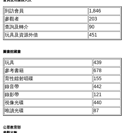
到訪會員
1,846
參觀者
203
查詢及轉介
90
玩具及資源外借
451
圖書館藏書
玩具
439
參考書籍
678
育性鐳射唱碟
155
錄音帶
442
錄影帶
121
視像光碟
440
唯讀光碟
87
公眾教育部
參觀次數