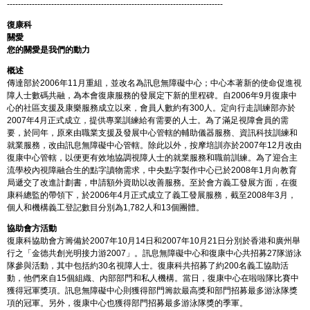
------------------------------------------------------------------------------
復康科
關愛
您的關愛是我們的動力
概述
傳達部於2006年11月重組，並改名為訊息無障礙中心；中心本著新的使命促進視
障人士數碼共融，為本會復康服務的發展定下新的里程碑。自2006年9月復康中
心的社區支援及康樂服務成立以來，會員人數約有300人。定向行走訓練部亦於
2007年4月正式成立，提供專業訓練給有需要的人士。為了滿足視障會員的需
要，於同年，原來由職業支援及發展中心管轄的輔助儀器服務、資訊科技訓練和
就業服務，改由訊息無障礙中心管轄。除此以外，按摩培訓亦於2007年12月改由
復康中心管轄，以便更有效地協調視障人士的就業服務和職前訓練。為了迎合主
流學校內視障融合生的點字讀物需求，中央點字製作中心已於2008年1月向教育
局遞交了改進計劃書，申請額外資助以改善服務。至於會方義工發展方面，在復
康科總監的帶領下，於2006年4月正式成立了義工發展服務，截至2008年3月，
個人和機構義工登記數目分別為1,782人和13個團體。
協助會方活動
復康科協助會方籌備於2007年10月14日和2007年10月21日分別於香港和廣州舉
行之「金德共創光明接力游2007」。訊息無障礙中心和復康中心共招募27隊游泳
隊參與活動，其中包括約30名視障人士。復康科共招募了約200名義工協助活
動，他們來自15個組織、內部部門和私人機構。當日，復康中心在啦啦隊比賽中
獲得冠軍獎項。訊息無障礙中心則獲得部門籌款最高獎和部門招募最多游泳隊獎
項的冠軍。另外，復康中心也獲得部門招募最多游泳隊獎的季軍。