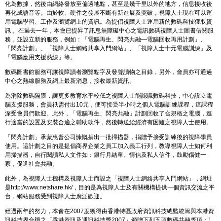
化為數據，然後由網絡發放至偏遠地點，甚至是幾千里以外的地方，信息接收後
再化成語音等。由於軟、硬件之發展不斷有新進展及突破，視障人士現在可以運
用電腦學習、工作及瀏覽網上的資訊。為提倡視障人士運用新的數碼科技獲取資
訊， 在過去一年，本會已提昇了訊息無障礙中心之電訊數碼視障人士圖書借閱服
務，並設立新的服務，例如：「電腦再生、閃亮共融—電腦回收再用計劃」、
「閃亮計劃」、「視障人士網絡共享入門網站」、「視障人士十元電腦訓練」及
「電腦應用支援熱線」等。
數碼圖書館服務可讓視障讀者瀏覽點字及發聲讀物之目錄，另外，會員亦可通過
中心之熱線服務及網上最新消息，接收最新資訊。
為消除數碼隔膜，讓更多教育水平較低之視障人士能認識數碼科技，中心設立電
腦支援服務，會員祇需付出10元，便可接受半小時之個人電腦訓練課程，這課程
深受會員們歡迎。此外，「電腦再生、閃亮共融」計劃回收了合規格之電腦，進
行適當的設置及安裝合適之輔助軟件，然後轉送給經濟有困難之視障人士使用。
「閃亮計劃」承蒙惠普公司慷慨捐出一批掃描器，捐贈予接受訓練後的視障學員
使用。這計劃之目的是提倡商界企業之員工加入義工行列，教導視障人士如何利
用掃描器，自行閱讀私人文件如：銀行月結單、情信及私人信件，鼓勵傷健一
家，促進社會共融。
此外，為視障人士機構及視障人士而設之「視障人士網絡共享入門網站」，網址
是
http://www.netshare.hk/
，目的是為視障人士及有關機構提供一個資訊交流之平
台，網站服務受到視障人士廣泛歡迎。
經過兩年的努力，本會在2007度獲得由香港特區政府資訊科技總監統籌與本港資
訊科技界合辦之「香港資訊及通訊科技獎2007」頒贈下列五項數碼共融獎項：1.