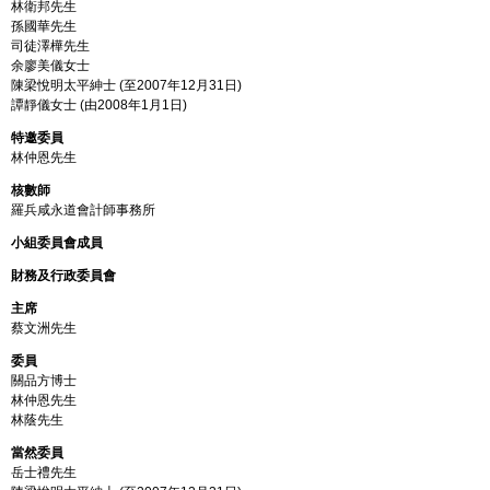
林衛邦先生
孫國華先生
司徒澤樺先生
余廖美儀女士
陳梁悅明太平紳士 (至2007年12月31日)
譚靜儀女士 (由2008年1月1日)
特邀委員
林仲恩先生
核數師
羅兵咸永道會計師事務所
小組委員會成員
財務及行政委員會
主席
蔡文洲先生
委員
關品方博士
林仲恩先生
林蔭先生
當然委員
岳士禮先生