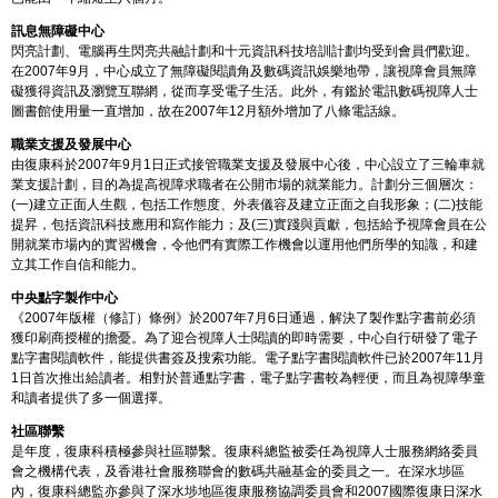
訊息無障礙中心
閃亮計劃、電腦再生閃亮共融計劃和十元資訊科技培訓計劃均受到會員們歡迎。
在2007年9月，中心成立了無障礙閱讀角及數碼資訊娛樂地帶，讓視障會員無障
礙獲得資訊及瀏覽互聯網，從而享受電子生活。此外，有鑑於電訊數碼視障人士
圖書館使用量一直增加，故在2007年12月額外增加了八條電話線。
職業支援及發展中心
由復康科於2007年9月1日正式接管職業支援及發展中心後，中心設立了三輪車就
業支援計劃，目的為提高視障求職者在公開市場的就業能力。計劃分三個層次：
(一)建立正面人生觀，包括工作態度、外表儀容及建立正面之自我形象；(二)技能
提昇，包括資訊科技應用和寫作能力；及(三)實踐與貢獻，包括給予視障會員在公
開就業市場內的實習機會，令他們有實際工作機會以運用他們所學的知識，和建
立其工作自信和能力。
中央點字製作中心
《2007年版權（修訂）條例》於2007年7月6日通過，解決了製作點字書前必須
獲印刷商授權的擔憂。為了迎合視障人士閱讀的即時需要，中心自行研發了電子
點字書閱讀軟件，能提供書簽及搜索功能。電子點字書閱讀軟件已於2007年11月
1日首次推出給讀者。相對於普通點字書，電子點字書較為輕便，而且為視障學童
和讀者提供了多一個選擇。
社區聯繫
是年度，復康科積極參與社區聯繫。復康科總監被委任為視障人士服務網絡委員
會之機構代表，及香港社會服務聯會的數碼共融基金的委員之一。在深水埗區
內，復康科總監亦參與了深水埗地區復康服務協調委員會和2007國際復康日深水