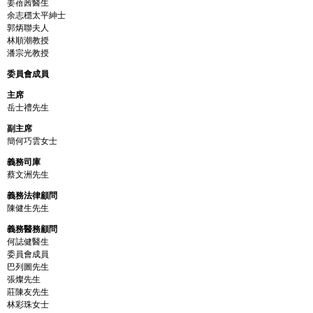
姜蓓茜醫生
余志穩太平紳士
郭炳聯夫人
林順潮教授
潘宗光教授
委員會成員
主席
岳士禮先生
副主席
簡何巧雲女士
義務司庫
蔡文洲先生
義務法律顧問
陳健生先生
義務醫務顧問
何誌健醫生
委員會成員
巴列圖先生
張燦先生
莊陳友先生
林彩珠女士