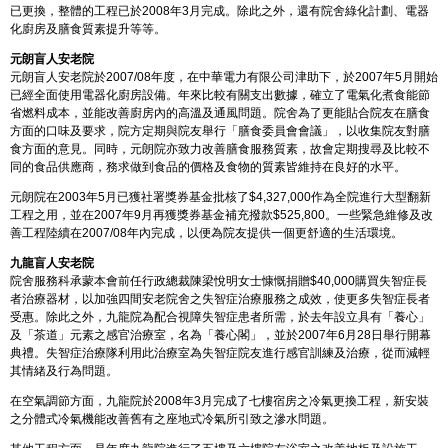
已更換，整體的工程已於2008年3月完成。除此之外，還有院舍綠化計劃、電器
化廚房及膳食質素提升等等。
元朗盲人安老院
元朗盲人安老院於2007/08年度，在中華電力有限公司津助下，於2007年5月開始
已經全面使用電器化廚房設備。年來比較有關支出數據，確立了電氣化煮食能節
省燃料成本，並能改善廚房內的高溫及通風問題。院舍為了更能貼合院友在膳食
方面的口味及要求，院方定期與院友舉行「膳食委員會會議」，以收集院友對膳
食方面的意見。同時，元朗院亦致力改善膳食服務質素，故會定期搜尋及比較不
同的食品供應商，務求做到食品的價格及食物的質素皆維持在良好的水平。
元朗院在2003年5月已獲社署獎券基金批核了$4,327,000作為全院進行大型翻新
工程之用，並在2007年9月再獲獎券基金補充撥款$525,800。一些緊急維修及改
善工程陸續在2007/08年內完成，以便為院友提供一個更舒適的生活環境。
九龍盲人安老院
院舍服務科承蒙本會前任行政總裁陳梁悅明女士慷慨捐贈$40,000購買失智症長
者治療器材，以加強四間安老院舍之失智症治療服務之成效，使更多失智症長者
受惠。除此之外，九龍院為配合視障失智症患者所需，於去年設立具有「養心」
及「茶道」元素之感官治療室，名為「養心閣」，並於2007年6月28日舉行開幕
典禮。失智症治療隊利用此治療室為失智症院友進行感官訓練及治療，從而減輕
其情緒及行為問題。
在空氣調節方面，九龍院於2008年3月完成了七樓宿房之冷氣更換工程，新安裝
之分體式冷氣機能改善舊有之座地式冷氣所引致之滲水問題。