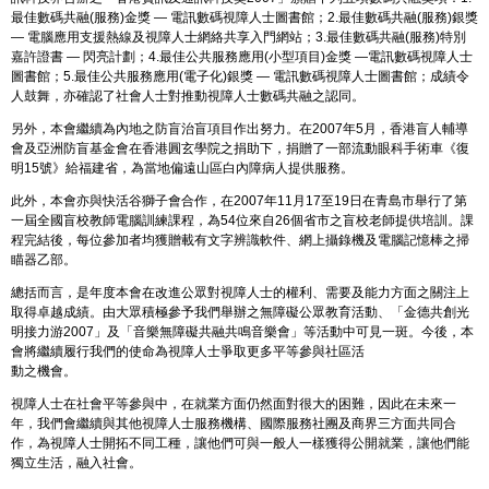
最佳數碼共融(服務)金獎 — 電訊數碼視障人士圖書館；2.最佳數碼共融(服務)銀獎
— 電腦應用支援熱線及視障人士網絡共享入門網站；3.最佳數碼共融(服務)特別
嘉許證書 — 閃亮計劃；4.最佳公共服務應用(小型項目)金獎 —電訊數碼視障人士
圖書館；5.最佳公共服務應用(電子化)銀獎 — 電訊數碼視障人士圖書館；成績令
人鼓舞，亦確認了社會人士對推動視障人士數碼共融之認同。
另外，本會繼續為內地之防盲治盲項目作出努力。在2007年5月，香港盲人輔導
會及亞洲防盲基金會在香港圓玄學院之捐助下，捐贈了一部流動眼科手術車《復
明15號》給福建省，為當地偏遠山區白內障病人提供服務。
此外，本會亦與快活谷獅子會合作，在2007年11月17至19日在青島市舉行了第
一屆全國盲校教師電腦訓練課程，為54位來自26個省市之盲校老師提供培訓。課
程完結後，每位參加者均獲贈載有文字辨識軟件、網上攝錄機及電腦記憶棒之掃
瞄器乙部。
總括而言，是年度本會在改進公眾對視障人士的權利、需要及能力方面之關注上
取得卓越成績。由大眾積極參予我們舉辦之無障礙公眾教育活動、「金德共創光
明接力游2007」及「音樂無障礙共融共鳴音樂會」等活動中可見一斑。今後，本
會將繼續履行我們的使命為視障人士爭取更多平等參與社區活
動之機會。
視障人士在社會平等參與中，在就業方面仍然面對很大的困難，因此在未來一
年，我們會繼續與其他視障人士服務機構、國際服務社團及商界三方面共同合
作，為視障人士開拓不同工種，讓他們可與一般人一樣獲得公開就業，讓他們能
獨立生活，融入社會。