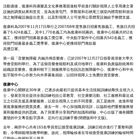
活動過後，復康科與康樂及文化事務署跟進較早前進行關於視障人士享用康文署
設施的調查結果和意見，並為改善屯門、李鄭屋和石硤尾三個室內體育館和游泳
池之無障礙設施提出意見，以及對視障人士可使用公眾體育設施給予整體支援。
復康科為2007年11月17日舉行之2007/08年度售旗日招募售旗義工。售旗日共招
募了6,424名義工，其中1,770名義工均為復康科招募的。復康中心招募共852名
義工，獲得部門招募最多義工獎亞軍。中央點字製作中心招募共542名義工，獲
得部門招募最多義工獎季軍。復康中心更獲得部門籌款最
高獎亞軍。
第一屆「音樂無障礙 共融共鳴音樂會」已於2007年12月27日假香港浸會大學大
學會堂順利舉行。為了這個音樂會能順利及成功地舉行，復康科負責協助統籌和
組織該音樂會。復康科轄下三個服務單位包括訊息無障礙中心、復康中心和中央
點字製作中心亦努力向外界募集捐款，以招待視障人士免費欣賞音樂會。
復康中心
復康中心開辦近30年來，已逐步由最初只提供基本生活技能訓練給剛失去視力人
士，發展至現在提供全面訓練包括公眾教育、社交康樂活動、社工服務和最近成
立之社區支援及康樂服務，以迎合視障人士的不同需要。員工是維持、改進和發
展復康服務的寶貴資產。過去一年，中心加強職員培訓，以協助他們重整服務發
展和服務提供的思維。為了與業界分享我們的知識和經驗，中心出版了備有國際
書號的中文粵音點字課本、定向行走訓練手冊(簡體版和中文版)。
去年，兩所中心共有163名學員登記接受復康訓練。訓練日程亦進行了重整和調
動，令導師能增加教學時數。故此，視障輪候者在等候接受復康訓練的輪候時間
已能由一年縮短至八個月。