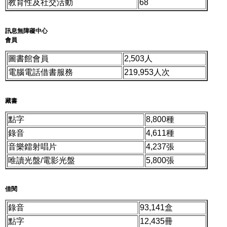
教育性及社交活動
68
訊息無障礙中心
會員
圖書館會員
2,503人
電腦電話借書服務
219,953人次
藏書
點字
8,800種
錄音
4,611種
音樂鐳射唱片
4,237張
唯讀光盤/電影光盤
5,800張
借閱
錄音
93,141盒
點字
12,435冊