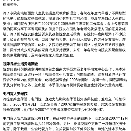
顧服務等。
為了令院友積極面對人生及倡議生死教育的理念，各院在年度內舉辦了不同類型
的活動，鼓勵院友多聽多說，盡量減少其對死亡的恐懼，並及早為自己人生作出
安排；同時院舍服務科在2007年10月25日舉辦了專業同工分享會，會上各專業職
級的同事分享了寧養照顧及如何提升院友在面對年老退化及病患方面的意見及經
驗。為了提高院友的生活質素及改善院舍生活環境，各院於年度內增添了不少設
備，如桌面視頻放大機、口袋型的放大鏡、點字顯示器等，以方便院友讀報、雜
誌或閱讀點字讀物等。此外，各院亦已經安裝了無線網絡，使院友可透過視像對
話，與海外或少來探訪的家庭成員保持聯繫。未來一年各院會向院友家屬繼續收
集視像電郵地址，及向各院友家人推廣此服務。
視障長者生活質素調查
院舍服務科與以陳章明教授為首之嶺南大學亞太區老年學研究中心合作，為本港
視障長者設計及進行一項「視障長者生活質素」的問卷調查。調查對象包括住在
院舍及社區內的視障長者。此問卷調查會由2008年開始，為期一年，問卷調查結
果及分析將作公佈，並出版一本手冊介紹為視障長者量度生活質素的量表應用。
屯門盲人安老院
為提倡終生學習，屯門院一直致力鼓勵院友學習新知識與技能，並成立「松柏學
院」。2008年3月8日，安老院舉辦了2007松柏學院畢業典禮，共26位院友獲頒
發畢業證書，他們均於2007年間曾出席學習課程不少於20個小時。
屯門盲人安老院建院已有11年，在政府獎券基金的資助下，安老院於2007年12月
前更換了宿房及護理站共52部冷氣機。另外，香麗花園亦更換了一種無縫的安全
地蓆，除了栽種一些合時花卉外，並於花園加設了健身設施；魚池的濾水系統亦