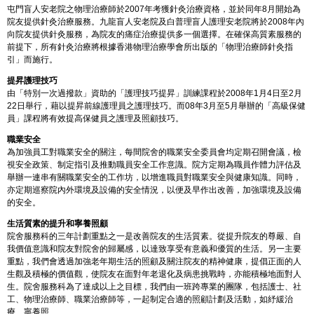
屯門盲人安老院之物理治療師於2007年考獲針灸治療資格，並於同年8月開始為
院友提供針灸治療服務。九龍盲人安老院及白普理盲人護理安老院將於2008年內
向院友提供針灸服務，為院友的痛症治療提供多一個選擇。在確保高質素服務的
前提下，所有針灸治療將根據香港物理治療學會所出版的「物理治療師針灸指
引」而施行。
提昇護理技巧
由「特別一次過撥款」資助的「護理技巧提昇」訓練課程於2008年1月4日至2月
22日舉行，藉以提昇前線護理員之護理技巧。而08年3月至5月舉辦的「高級保健
員」課程將有效提高保健員之護理及照顧技巧。
職業安全
為加強員工對職業安全的關注，每間院舍的職業安全委員會均定期召開會議，檢
視安全政策、制定指引及推動職員安全工作意識。院方定期為職員作體力評估及
舉辦一連串有關職業安全的工作坊，以增進職員對職業安全與健康知識。同時，
亦定期巡察院內外環境及設備的安全情況，以便及早作出改善，加強環境及設備
的安全。
生活質素的提升和寧養照顧
院舍服務科的三年計劃重點之一是改善院友的生活質素。從提升院友的尊嚴、自
我價值意識和院友對院舍的歸屬感，以達致享受有意義和優質的生活。另一主要
重點，我們會透過加強老年期生活的照顧及關注院友的精神健康，提倡正面的人
生觀及積極的價值觀，使院友在面對年老退化及病患挑戰時，亦能積極地面對人
生。院舍服務科為了達成以上之目標，我們由一班跨專業的團隊，包括護士、社
工、物理治療師、職業治療師等，一起制定合適的照顧計劃及活動，如紓緩治
療、寧養照