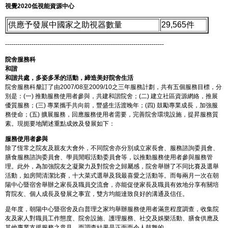
視覺2020低視能資源中心
供應予發展中國家之助視器數量
29,565件
------------------------------------------------------------------------------
院舍服務科
和諧
和諧共處，多姿多釆的活動，締造美好院舍生活
院舍服務科釐訂了由2007/08至2009/10之三年服務計劃，共有五個服務目標，分
別是：(一) 推動服務使用者參與，共建和諧院舍；(二) 建立社區資源網絡，推展
優質服務；(三) 專業攜手共向前，豐盛生活渡晚年；(四) 鼓勵專業成長，加強服
務使命；(五) 擴展服務，回應服務使用者需要，完善院舍環境設施，提昇服務質
素。現扼要地闡述重點成效及發展如下：
服務使用者參與
除了恆常之院友及親友大會外，不同院舍亦分別成立家長會、服務諮詢委員會、
膳食服務諮詢委員會、學員閒暇活動委員會等，以推動服務使用者參與服務管
理。此外，為加強院友之凝聚力及對院舍之歸屬感，院舍舉辦了不同比賽及選舉
活動，如房間清潔比賽，十大菜式選舉及我最喜愛之活動等。而每兩月一次在朝
陽中心暨宿舍舉辦之家長及職員交流會，亦能促使家長及職員有效地分享有關培
育院友、個人成長及發展之事宜，雙方均能達致良好的溝通及信任。
是年度，朝陽中心暨宿舍及白普理之家均舉辦服務使用者滿意程度調查，收集院
友及家人對職員工作態度、院舍設施、護理服務、社交及娛樂活動、膳食供應及
其他專業支援服務之意見，而調查結果是正面而令人鼓舞的。