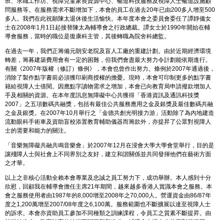
班、求職工作坊、視障兒童家長資源中心、暢道科技服務及視障人士暢道設施顧
問服務等。在服務需求不斷增加下，本會的員工在過去20年已由200多人增至500
多人。我們在此祝願陳太退休後生活愉快。本年度本會之委員會委任了譚靜儀女
士在2008年1月1日起接替陳太為輔導會之行政總裁。譚女士於1990年開始在輔
導會服務，當時的職位是復康科主管，其後轉職為院舍科總監。
在過去一年，我們正籌備元朗安老院及盲人工廠的重建計劃。由於近期經濟環境
轉差，籌募建築費用會有一定的困難，但我們會盡最大努力令計劃能依期進行。
有關《2007年版權（修訂）條例》，本會也曾作出努力。條例於2007年通過後，
消除了製作點字書前必須獲印刷商授權的擔憂。現時，本會可印制更多的點字書
籍給視障人士借閱。因應點字讀物需求之增加，本會已向教育局申請撥款增加人
手及相關的資源。在本年度訊息無障礙中心共獲得「香港資訊及通訊科技獎
2007」之五項數碼共融獎，包括有最佳公共服務應用之金及銀獎及最佳數碼共融
之金及銀獎。在2007年10月舉行之「金德共創光明接力游」活動除了為內地建造
流動眼科手術車及資助盲校添置教育輔助儀器而籌款外，亦提昇了公眾對視障人
士的需要和能力的關注。
「音樂無障礙共融共鳴音樂會」於2007年12月在浸會大學大學會堂舉行，目的是
讓殘障人士與社會上不同界別之友好，建立和諧關係並共同發揮他們在藝術方面
之才華。
以上之非核心活動全賴本會專業及忠誠之員工努力下，成功舉辦。本人感到十分
欣慰，回顧我在輔導會擔任主席21年期間，越來越多香港人賞識本會之服務。本
會之服務使用者由1987年的8,000增至2008年之70,000人。營運資金由86/87年
度之1,200萬增至2007/08年度之6,100萬。服務範圍也不斷擴展以達至視障人士
的訴求。本會亦資助員工參加不同種類之訓練課程，令員工之質素不斷提昇。由