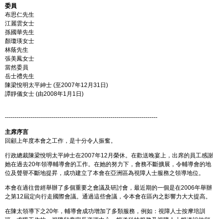
委員
布思仁先生
江麗雲女士
孫國華先生
顏瓊瑛女士
林蔭先生
張美鳳女士
當然委員
岳士禮先生
陳梁悅明太平紳士 (至2007年12月31日)
譚靜儀女士 (由2008年1月1日)
------------------------------------------------------------------------------
主席序言
回顧上年度本會之工作，是十分令人振奮。
行政總裁陳梁悅明太平紳士在2007年12月榮休。在歡送晚宴上，出席的員工感謝
她在過去20年領導輔導會的工作。在她的努力下，會務不斷擴展，令輔導會的地
位及聲譽不斷地提昇，成功建立了本會在亞洲區為視障人士服務之領導地位。
本會在過往曾經舉辦了多個重要之會議及研討會，最近期的一個是在2006年舉辦
之第12屆定向行走國際會議。通過這些會議，令本會在區內之影響力大大提高。
在陳太領導下之20年，輔導會成功增加了多類服務，例如：視障人士按摩培訓