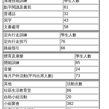
溝通技能訓練
學生人數
點字閱讀及書寫
61
普通話
32
寫字
43
文書處理
58
定向行走訓練
學生人數
定向行走技巧
76
路線指引
66
體育及康樂
學生人數
體能訓練
85
音樂
24
每月戶外活動(平均出席人數)
73
其他
活動次數
社區生活教育堂
86
自助小組活動
20
小組聚會
382