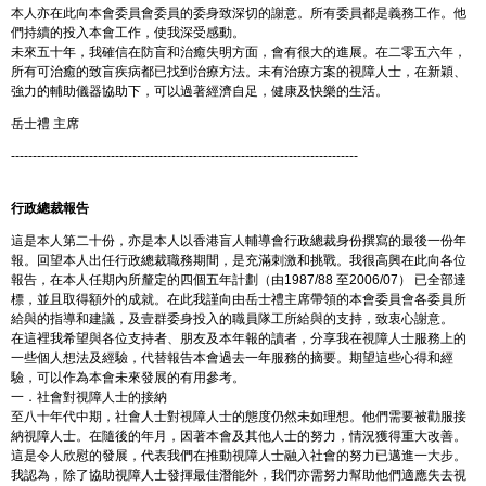
本人亦在此向本會委員會委員的委身致深切的謝意。所有委員都是義務工作。他
們持續的投入本會工作，使我深受感動。
未來五十年，我確信在防盲和治癒失明方面，會有很大的進展。在二零五六年，
所有可治癒的致盲疾病都已找到治療方法。未有治療方案的視障人士，在新穎、
強力的輔助儀器協助下，可以過著經濟自足，健康及快樂的生活。
岳士禮 主席
--------------------------------------------------------------------------------
行政總裁報告
這是本人第二十份，亦是本人以香港盲人輔導會行政總裁身份撰寫的最後一份年
報。回望本人出任行政總裁職務期間，是充滿刺激和挑戰。我很高興在此向各位
報告，在本人任期內所釐定的四個五年計劃（由1987/88 至2006/07） 已全部達
標，並且取得額外的成就。在此我謹向由岳士禮主席帶領的本會委員會各委員所
給與的指導和建議，及壹群委身投入的職員隊工所給與的支持，致衷心謝意。
在這裡我希望與各位支持者、朋友及本年報的讀者，分享我在視障人士服務上的
一些個人想法及經驗，代替報告本會過去一年服務的摘要。期望這些心得和經
驗，可以作為本會未來發展的有用參考。
一．社會對視障人士的接納
至八十年代中期，社會人士對視障人士的態度仍然未如理想。他們需要被勸服接
納視障人士。在隨後的年月，因著本會及其他人士的努力，情況獲得重大改善。
這是令人欣慰的發展，代表我們在推動視障人士融入社會的努力已邁進一大步。
我認為，除了協助視障人士發揮最佳潛能外，我們亦需努力幫助他們適應失去視