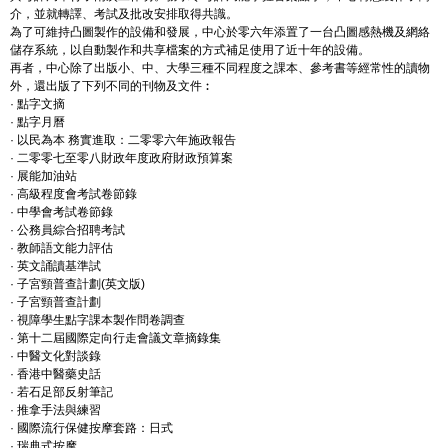
介，並就轉譯、考試及批改安排取得共識。
為了可維持凸圖製作的設備和發展，中心於零六年添置了一台凸圖感熱機及網絡
儲存系統，以自動製作和共享檔案的方式補足使用了近十年的設備。
再者，中心除了出版小、中、大學三種不同程度之課本、參考書等經常性的讀物
外，還出版了下列不同的刊物及文件︰
· 點字文摘
· 點字月曆
· 以民為本 務實進取：二零零六年施政報告
· 二零零七至零八財政年度政府財政預算案
· 展能加油站
· 高級程度會考試卷節錄
· 中學會考試卷節錄
· 公務員綜合招聘考試
· 教師語文能力評估
· 英文誦讀基準試
· 子宮頸普查計劃(英文版)
· 子宮頸普查計劃
· 視障學生點字課本製作問卷調查
· 第十二屆國際定向行走會議文章摘錄集
· 中醫文化對談錄
· 香港中醫藥史話
· 若石足部反射筆記
· 推拿手法與練習
· 國際流行保健按摩套路：日式
· 瑞典式按摩