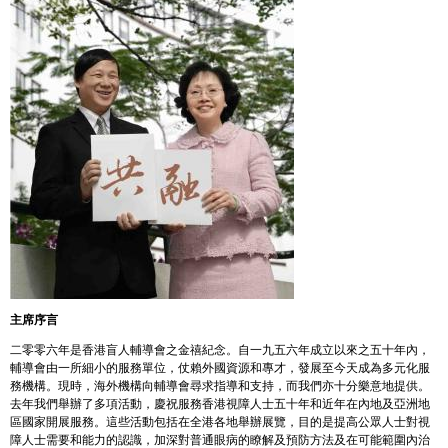
主席序言
二零零六年是香港盲人輔導會之金禧紀念。自一九五六年成立以來之五十年內，
輔導會由一所細小的服務單位，仗賴外國資源和專才，發展至今天成為多元化服
務機構。現時，海外機構向輔導會尋求指導和支持，而我們亦十分樂意地提供。
去年我們舉辦了多項活動，慶祝服務香港視障人士五十年和近年在內地及亞洲地
區國家開展服務。這些活動包括在全港各地舉辦展覽，目的是提高公眾人士對視
障人士需要和能力的認識，加深對普通眼病的瞭解及預防方法及在可能範圍內治