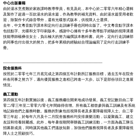
中心出版書籍
由於湯水烹煮難於家政課時教導學員，有見及此，本中心於二零零六年精心選輯
及製作了超過一百款湯水的湯水篇，作為教學的補充資料。由於湯水篇受用者歡
迎，除製作卡式錄音帶外，還有光碟形式版本，供視障人士選擇。
去年，中文粵音點字課本和定向行走訓練手冊也同時出版了。中文粵音點字課本
包括點字、光碟和文字印刷版本。感謝中心擁有十多年教導點字經驗的視障溝通
技能導師楊彝佳女士，負出極大的努力編撰該本教科書。此外，定向行走訓練部
的同事也付出很大的努力，把多年累積的經驗結合理論編寫了定向行走訓練手
冊。
--------------------------------------------------------------------------------
院舍服務科
按照於二零零七年三月底完成之第四個五年計劃所訂服務目標，過去五年在院舍
科各同事之努力下，邁向優質服務之進程已跨進一大步。以下是部份項目之進展
情況。
義工運動
第四個五年計劃實施以後，義工服務繼往開來地成功發展。義工登記數目由二零
零二/零三年至二零零六/零七年間錄得倍增。所有義工都曾參與義工訓練及有系統
地記錄他們之服務時數。服務的對象包括視障長者及多重障礙視障人士。自二零
零三年起，於每年六月及十二月院舍服務科均安排康樂活動，以凝聚義工、建立
友誼和培養歸屬感。此外，每年暑假期間舉辦義工訓練活動，一方面為義工隊伍
招募新成員，同時讓其他義工們溫故知新，加強他們服務視障長者及多重障礙視
障人士之照顧技巧。