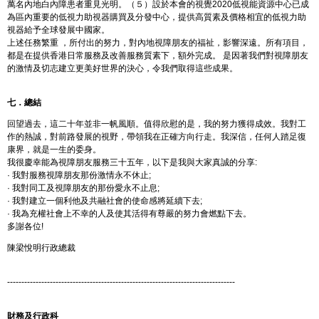
萬名內地白內障患者重見光明。（５）設於本會的視覺2020低視能資源中心已成
為區內重要的低視力助視器購買及分發中心，提供高質素及價格相宜的低視力助
視器給予全球發展中國家。
上述任務繁重 ，所付出的努力，對內地視障朋友的福祉，影響深遠。所有項目，
都是在提供香港日常服務及改善服務質素下，額外完成。 是因著我們對視障朋友
的激情及切志建立更美好世界的決心，令我們取得這些成果。
七．總結
回望過去，這二十年並非一帆風順。值得欣慰的是，我的努力獲得成效。我對工
作的熱誠，對前路發展的視野，帶領我在正確方向行走。我深信，任何人踏足復
康界，就是一生的委身。
我很慶幸能為視障朋友服務三十五年，以下是我與大家真誠的分享:
· 我對服務視障朋友那份激情永不休止;
· 我對同工及視障朋友的那份愛永不止息;
· 我對建立一個利他及共融社會的使命感將延續下去;
· 我為充權社會上不幸的人及使其活得有尊嚴的努力會燃點下去。
多謝各位!
陳梁悅明行政總裁
--------------------------------------------------------------------------------
財務及行政科