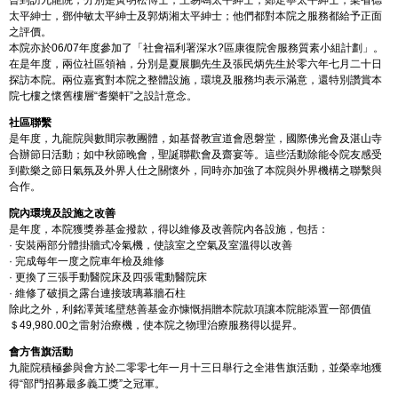
太平紳士，鄧仲敏太平紳士及郭炳湘太平紳士；他們都對本院之服務都給予正面
之評價。
本院亦於06/07年度參加了「社會福利署深水?區康復院舍服務質素小組計劃」。
在是年度，兩位社區領袖，分別是夏展鵬先生及張民炳先生於零六年七月二十日
探訪本院。兩位嘉賓對本院之整體設施，環境及服務均表示滿意，還特別讚賞本
院七樓之懷舊樓層“耆樂軒”之設計意念。
社區聯繫
是年度，九龍院與數間宗教團體，如基督教宣道會恩磐堂，國際佛光會及湛山寺
合辦節日活動；如中秋節晚會，聖誕聯歡會及齋宴等。這些活動除能令院友感受
到歡樂之節日氣氛及外界人仕之關懷外，同時亦加強了本院與外界機構之聯繫與
合作。
院內環境及設施之改善
是年度，本院獲獎券基金撥款，得以維修及改善院內各設施，包括：
· 安裝兩部分體掛牆式冷氣機，使該室之空氣及室溫得以改善
· 完成每年一度之院車年檢及維修
· 更換了三張手動醫院床及四張電動醫院床
· 維修了破損之露台連接玻璃幕牆石柱
除此之外，利銘澤黃瑤壁慈善基金亦慷慨捐贈本院款項讓本院能添置一部價值
＄49,980.00之雷射治療機，使本院之物理治療服務得以提昇。
會方售旗活動
九龍院積極參與會方於二零零七年一月十三日舉行之全港售旗活動，並榮幸地獲
得“部門招募最多義工獎”之冠軍。