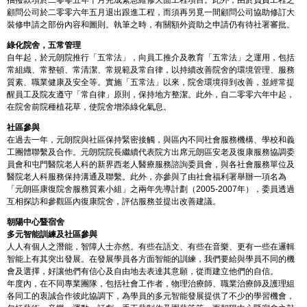
顧問公司於二零零六年五月退出跟進工程，而須再另覓一間顧問公司協助修訂大
裝修申請之部份內容和圖則。執筆之時，有關額外資助之申請仍有待社署審批。
綠化院舍，五常管理
自年起，於元朗院推行「五常法」，向員工推介及教育「五常法」之運用，包括
常組織、常整頓、常清潔、常規範及常自律，以持續改善院舍的環境管理、服務
質素、職業健康及安全等。實施「五常法」以來，院舍環境得到改善，並經常提
醒員工及院友遵守「常自律」原則，保持地方整潔。此外，自二零零六年中起，
在院舍前院種植花草，使院舍增添綠化氣息。
社區參與
在過去一年，元朗院與社區保持緊密接觸，與區內不同社會服務機構、學校和義
工團體聯繫及合作。元朗院院長繼續代表院方出席元朗區安老及復康服務協調委
員會和屯門醫院老人科的新界西老人醫療服務諮詢委員會，與各社會服務單位及
醫院老人科服務保持溝通及聯繫。此外，亦參與了由社會福利署舉辦一項名為
「元朗區康復院舍服務質素小組」之兩年先導計劃（2005-2007年），委員透過
互相探訪和參觀區內復康院舍，評估服務並提出改善建議。
朝陽中心暨宿舍
多元智能訓練及社區參與
人人有個人之潛能，智障人士亦然。有些在語文、有些在音樂、更有一些在邏輯
智能上有其突出發展。在發展學員各方面智能的訓練，我們要給與學員不同的機
會及選擇，好讓他們有信心及自由地去表達其意願，從而建立他們的自信。
年度內，在不同專業團隊，包括社會工作者，物理治療師、職業治療師及護理組
各同工的衷誠合作彼此協調下，為學員的多元智能發展提供了不少的學習機會，