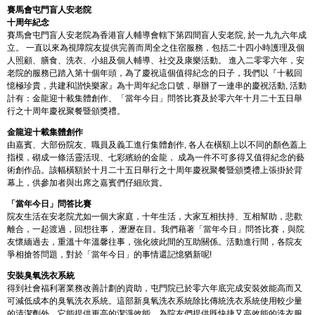
賽馬會屯門盲人安老院
十周年紀念
賽馬會屯門盲人安老院為香港盲人輔導會轄下第四間盲人安老院, 於一九九六年成
立。 一直以來為視障院友提供完善而周全之住宿服務，包括二十四小時護理及個
人照顧、膳食、洗衣、小組及個人輔導、社交及康樂活動。 進入二零零六年，安
老院的服務已踏入第十個年頭，為了慶祝這個值得紀念的日子，我們以『十載回
憶極珍貴，共建和諧快樂家』為十周年紀念口號，舉辦了一連串的慶祝活動, 活動
計有：金龍迎十載集體創作、「當年今日」問答比賽及於零六年十月二十五日舉
行之十周年慶祝聚餐暨頒獎禮。
金龍迎十載集體創作
由嘉賓、大部份院友、職員及義工進行集體創作, 各人在橫額上以不同的顏色蓋上
指模，砌成一條活靈活現、七彩繽紛的金龍， 成為一件不可多得又值得紀念的藝
術創作品。該幅橫額於十月二十五日舉行之十周年慶祝聚餐暨頒獎禮上張掛於背
幕上，供參加者與出席之嘉賓們仔細欣賞。
「當年今日」問答比賽
院友生活在安老院尤如一個大家庭，十年生活，大家互相扶持、互相幫助，悲歡
離合，一起渡過，回想往事， 瀝瀝在目。我們藉著「當年今日」問答比賽，與院
友懷緬過去，重溫十年溫馨往事，強化彼此間的互助關係。活動進行間，各院友
爭相搶答問題，對於「當年今日」的事情還記憶猶新呢!
安裝臭氧洗衣系統
得到社會福利署業務改善計劃的資助，屯門院已於零六年底完成安裝效能高而又
可減低成本的臭氧洗衣系統。這部新臭氧洗衣系統除比傳統洗衣系統使用較少量
的清潔劑外，它能提供更高的潔淨效能，為院友們提供既快捷又高效能的洗衣服