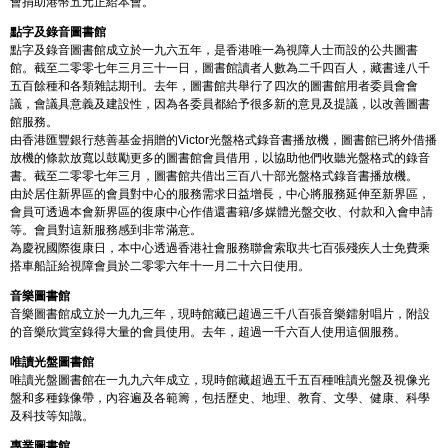
會捐助港幣五元正給本會。
點字及錄音圖書館
點字及錄音圖書館成立於一九六五年，是香港唯一為視障人士而設的公共圖書
館。截至二零零七年三月三十一日，圖書館讀者人數為二千四百人，藏書達八千
五百餘種和各類雜誌期刊。去年，圖書館共舉行了四次的圖書館用者委員會會
議，會議具意義及建設性，因為各委員都給予很多新的意見及提議，以改善圖書
館服務。
由香港匯豐銀行慈善基金捐贈的Victor光盤格式錄音書播放機，圖書館已將外借播
放機的條款放寬以鼓勵更多的圖書館會員借用，以協助他們收聽光盤格式的錄音
書。截至二零零七年三月，圖書館共借出三百八十部光盤格式錄音書播放機。
由於居住新界區的會員對中心的服務需求日益增長，中心將服務延伸至新界區，
會員可透過本會新界區的復康中心作借還書籍/多媒體光盤交收、付款和入會申請
等。會員對這新服務感到非常滿意。
為慶祝國際復康日，本中心透過香港社會服務聯會索取共七百張殘疾人士免費乘
搭車船証給視障會員於二零零六年十一月二十六日使用。
音樂圖書館
音樂圖書館成立於一九九三年，現時館藏已超過三千八百張音樂鐳射唱片，附設
的音樂欣賞室錄得大量的會員使用。去年，超過一千六百人使用這個服務。
唯讀光盤圖書館
唯讀光盤圖書館在一九九六年成立，現時館藏超過五千五百種唯讀光盤及視像光
盤和多種錄像帶，內容遍及各範籌，包括歷史、地理、教育、文學、健康、科學
及科技等知識。
專業圖書館