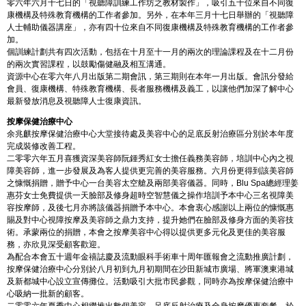
零六年六月十七日的「視聽障訓練工作坊之教材製作」，吸引五十位來自不同復
康機構及特殊教育機構的工作者參加。另外，在本年三月十七日舉辦的「視聽障
人士輔助儀器講座」，亦有四十位來自不同復康機構及特殊教育機構的工作者參
加。
個訓練計劃共有四次活動，包括在十月至十一月的兩次的理論課程及在十二月份
的兩次實習課程，以鼓勵傷健融及相互溝通。
資源中心在零六年八月出版第二期會訊，第三期則在本年一月出版。會訊分發給
會員、復康機構、特殊教育機構、長者服務機構及義工，以讓他們加深了解中心
最新發放消息及視聽障人士復康資訊。
按摩保健治療中心
余兆麒按摩保健治療中心大堂接待處及美容中心的足底反射治療區分別於本年度
完成裝修改善工程。
二零零六年五月喜獲資深美容師阮鍾秀紅女士擔任義務美容師，培訓中心內之視
障美容師，進一步發展及為客人提供更完善的美容服務。六月份更得到該美容師
之慷慨捐贈，贈予中心一台美容太空艙及兩部美容儀器。同時，Blu Spa總經理姜
惠芬女士免費提供一天臉部及修身超時空智慧儀之操作培訓予本中心三名視障美
容按摩師，及後七月亦將該儀器捐贈予本中心。本會衷心感謝以上兩位的慷慨惠
賜及對中心視障按摩及美容師之鼎力支持，提升她們在臉部及修身方面的美容技
術。承蒙兩位的捐贈，本會之按摩美容中心得以提供更多元化及更佳的美容服
務，亦欣見深受顧客歡迎。
為配合本會五十週年金禧誌慶及流動眼科手術車十周年匯報會之流動推廣計劃，
按摩保健治療中心分別於八月初到九月初期間在沙田新城市廣場、將軍澳東港城
及新都城中心設立宣傳攤位。活動吸引大批市民參觀，同時亦為按摩保健治療中
心吸納一批新的顧客。
二零零六年夏季中心相繼推出數個美容、足底反射治療及全身按摩優惠套餐。於