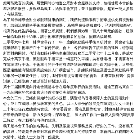
癒可能致盲的疾病。展覽同時亦增進公眾對本會服務的支持，包括使用本會的按
摩及眼科服務，參與成為義工，給與本會支持，並且捐贈善款。超逾一萬人參觀
了有關展覽。
為了展示輔導會對公眾眼睛健康的關注，我們於流動眼科手術車提供免費視覺檢
查。該部流動眼科手術車於展覽完畢， 為輔導會提供服務後，已送贈與陝西省。
很高興在此告訴各位，因著公眾展覽，我們獲得港幣一百八十萬元的善款，建做
一輛流動眼科手術車，該手術車將按捐贈者的意願，捐贈給福建省。
二零零六年七月，輔導會舉行了一年一度的流動眼科手術車研討會，與會者包括
流動眼科手術車所在十二省份代表。會上，各代表報告了該年度的進展，特別是
所面對的困難。估計流動眼科手術車由開始服務至二零零七年十二月底，將成功
完成十萬宗手術。流動眼科手術車是一輛靈巧的車輛，裝有發電機，不需要有外
在電源進行手術。手術車可開往任何有道路到達的鄉鎮進行白內障手術。這些地
區是遠離擁有醫療眼疾設備的人口稠密城市。訓練眼科醫生及護士是流動眼科手
術車另一項重要任務 。現時，我們利用從香港籌得的善款，由專業眼科醫生提供
訓練，已經訓練了數以百計的醫護人員。
第十二屆國際定向行走會議是本會在這年度舉行的重要活動。超逾三百名來自二
十九個國家的代表出席這項首次在亞洲舉辦的會議。
本會的工作，已經由開始時的細小規模，演變成為香港視障人士的重要活動中
心，並且在國際上扮演著重要的角色。以上大部份的發展是在陳梁悅明女士過往
二十年出任行政總裁時實現。 本會委員會，香港及國際社會，對她為輔導會服務
所帶來的新意念，活力及委身，深表敬意。 陳太的工作由一群投入委身的職員隊
工協助，在此我要謹向他們致謝。
義工是本會工作的無名英雄。失明及嚴重視障服務是勞力密集的工作。沒有義工
的參與，特別是各善長對本會在金錢和物質上的持續支持，本會的工作範圍將大
大縮小。社會人士欠他們一份謝意。