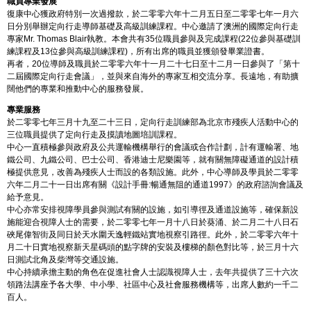
職員專業發展
復康中心獲政府特別一次過撥款，於二零零六年十二月五日至二零零七年一月六
日分別舉辦定向行走導師基礎及高級訓練課程。中心邀請了澳洲的國際定向行走
專家Mr. Thomas Blair執教。本會共有35位職員參與及完成課程(22位參與基礎訓
練課程及13位參與高級訓練課程)，所有出席的職員並獲頒發畢業證書。
再者，20位導師及職員於二零零六年十一月二十七日至十二月一日參與了「第十
二屆國際定向行走會議」，並與來自海外的專家互相交流分享。長遠地，有助擴
闊他們的專業和推動中心的服務發展。
專業服務
於二零零七年三月十九至二十三日，定向行走訓練部為北京市殘疾人活動中心的
三位職員提供了定向行走及摸讀地圖培訓課程。
中心一直積極參與政府及公共運輸機構舉行的會議或合作計劃，計有運輸署、地
鐵公司、九鐵公司、巴士公司、香港迪士尼樂園等，就有關無障礙通道的設計積
極提供意見，改善為殘疾人士而設的各類設施。此外，中心導師及學員於二零零
六年二月二十一日出席有關《設計手冊:暢通無阻的通道1997》的政府諮詢會議及
給予意見。
中心亦常安排視障學員參與測試有關的設施，如引導徑及通道設施等，確保新設
施能迎合視障人士的需要，於二零零七年一月十八日於葵涌、於二月二十八日石
硤尾偉智街及同日於天水圍天逸輕鐵站實地視察引路徑。此外，於二零零六年十
月二十日實地視察新天星碼頭的點字牌的安裝及樓梯的顏色對比等，於三月十六
日測試北角及柴灣等交通設施。
中心持續承擔主動的角色在促進社會人士認識視障人士，去年共提供了三十六次
領路法講座予各大學、中小學、社區中心及社會服務機構等，出席人數約一千二
百人。