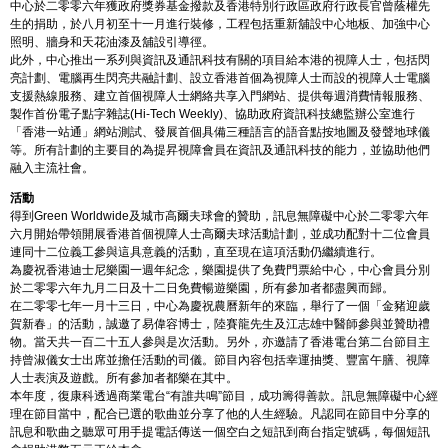
中心於二零零六年獲政府獎券基金撥款及香港特別行政區政府行政長官曾蔭權先
生的捐助，於八月初至十一月進行裝修，工程包括重新舖設中心地板、加強中心
照明、牆身和天花油漆及舖設引導徑。
此外，中心推出一系列與資訊及通訊科技有關的項目給本港的視障人士，包括閃
亮計劃、電腦再生閃亮共融計劃、設立香港首個為視障人士而設的視障人士電腦
支援熱線服務、建立首個視障人士網絡共享入門網站、提供每週消費情報服務、
製作首份電子點字雜誌(Hi-Tech Weekly)、協助政府資訊科技總監辦公室進行
「香港一站通」網站測試、發展首個具備三種語言的語音點按地圖及發聲地球儀
等。所有計劃的主要目的為提昇視障會員在資訊及通訊科技的能力，並協助他們
融入主流社會。
活動
得到Green Worldwide及城市高爾夫球會的贊助，訊息無障礙中心於二零零六年
六月開始帶領開展香港首個視障人士高爾夫球活動計劃，並成功配對十二位會員
連同十二位義工參與這具意義的活動，直至現在這項活動仍繼續進行。
為慶祝香港迪士尼樂園一週年紀念，樂園提供了免費門票給中心，中心會員分別
於二零零六年九月二日及十二日免費暢遊樂園，所有參加者都盡興而歸。
在二零零七年一月十三日，中心為慶祝農曆新年的來臨，舉行了一個「金豬迎歲
賀新春」的活動，誠邀了易偉容博士，陸賽龍先生及江志雄中醫師參與並贊助禮
物。當天共一百二十五人參與是次活動。另外，亦邀請了香港電台第二台節目主
持曾淑儀女士出席並擔任活動的司儀。節目內容包括幸運抽獎、豐富午膳、視障
人士表演及遊戲。所有參加者都樂在其中。
本年度，復康科透過商業電台“有誰共鳴”節目，成功籌得善款。訊息無障礙中心經
理在節目當中，配合已選的歌曲並分享了他的人生經驗。凡認同在節目中分享的
訊息和歌曲之聽眾可用手提電話傳送一個空白之短訊到商台指定號碼，每個短訊