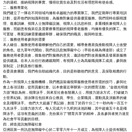
力的過程、接納視障的事實、懂得欣賞生命及對生活有理想和有使命感。
二．服務專業化
我們建立了一隊在不同領域均擁有卓越能力的專業隊工。我們定期舉行專業培訓
計劃，提昇他們的知識和技能，為服務對象提供最優質服務。我們現時在眼睛護
理、復康訓練、視障人士無障礙設施、視障人士訊息科技、多重殘疾兼視障人士
服務，照顧患有痴呆症及需要療養照顧的視障耆老服務，均擁有優良的隊工。無
可置疑，專業訓練需要繼續舉辦，確保我們的職員，能與時並進。
三．服務使用者參與的需要
本人確信，服務使用者最瞭解他們自己的需要。輔導會應肩負推動視障人士改變
的角色。從九零年代開始，我們在訊息無障礙中心（早前名稱為傳達部）成立了
服務使用者委員會，搜集他們對服務的意見，邀請他們對改善服務及發展新服務
提供建議。在本人出任行政總裁期間，有視障人士為高級職員隊工成員，參與政
策制定，計劃及推行服務。
在委員會層面，我們有自助組織代表，目的是聆聽他們的意見，及採取相應的行
動。
作為一所視障人士服務機構，我們應該裝備視障服務使用者所需的技巧，參與社
會上各項活動，從而貢獻社會。以本會最近舉辦第一次的體育活動，“金德光明接
力游”籌款為例，視障泳手，與來至社會各階層人士，用接力游泳方式，打破健力
士世界紀錄。游泳隊伍包括來自公務員、學生、企業職員，運動員及演藝界的健
全及殘障泳手。 他們大大超越了舊記錄，創造了於四十分二十一秒內有一百五十
九名泳手，以接力游方式，每人完成六十九呎的泳池距離，其中超逾五十名是殘
障泳手。這項有意義的活動，充份展示了“體育共享”的精神，及各參與者努力達至
為社會平等貢獻的目標。
四．締造資訊無障礙社會
亞洲區第一所訊息無障礙中心於二零零六年十一月成立，為視障人士提供有關訊