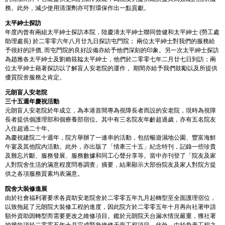
務。此外，減少使用清潔劑亦可對環保作出一點貢獻。
太平紳士探訪
年度內曾有兩組太平紳士探訪本院，陸慶濤太平紳士聯同曾健和太平紳士 (勞工處
助理處長) 於二零零六年八月廿九日探訪屯門院； 兩位太平紳士對我們的服務給
予很好的評價, 而屯門院的良好設備亦給予他們深刻的印象。另一次太平紳士探訪
為趙雅各太平紳士及劉賴筱韞太平紳士，他們於二零零七年二月廿七日到訪；兩
位太平紳士藉著探訪以了解盲人安老院的運作， 期間亦給予我們鼓勵以及所提供
優質院舍服務之肯定。
元朗盲人安老院
三十五週年慶祝活動
元朗盲人安老院於年成立，為本港首間專為視障長者而設的安老院，現時為視障
長者提供個護理部和個療養部宿位。其中有三名院友年齡超過歲，亦有五名院友
入住超過二十年。
為慶祝建院二十週年，院方舉辦了一連串的活動，包括暢遊濕地公園、豐富海鮮
午宴及其他院內活動。此外，亦出版了「情牽三十五」紀念特刊，記錄一些珍貴
及難忘片斷、服務發展、服務數據和同工心聲分享等。當中亦刊登了「院友及家
人對院舍生活的滿意程度問卷調查」摘要，結果顯示大部份院友及家人對院方提
供之各項服務質素均表滿意。
院舍大裝修進展
由於社會福利署要求各資助安老院舍於二零零五年九月起轉型至全面護理宿位，
以致拖延了元朗院大裝修工程的進度，因此院方於二零零五年十月再向社署申請
額外資助因轉型而需要更改之維修項目。鑑於元朗院天台漏水情況嚴重，獲社署
抽撥款項於二零零五年十月完成緊急維修天面工程項目。此外，由於負責工程之