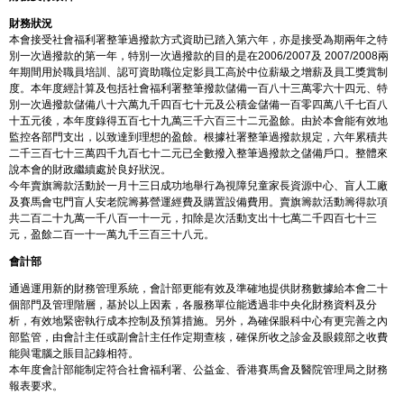
財務狀況
本會接受社會福利署整筆過撥款方式資助已踏入第六年，亦是接受為期兩年之特
別一次過撥款的第一年，特別一次過撥款的目的是在2006/2007及 2007/2008兩
年期間用於職員培訓、認可資助職位定影員工高於中位薪級之增薪及員工獎賞制
度。本年度經計算及包括社會福利署整筆撥款儲備一百八十三萬零六十四元、特
別一次過撥款儲備八十六萬九千四百七十元及公積金儲備一百零四萬八千七百八
十五元後，本年度錄得五百七十九萬三千六百三十二元盈餘。由於本會能有效地
監控各部門支出，以致達到理想的盈餘。根據社署整筆過撥款規定，六年累積共
二千三百七十三萬四千九百七十二元已全數撥入整筆過撥款之儲備戶口。整體來
說本會的財政繼續處於良好狀況。
今年賣旗籌款活動於一月十三日成功地舉行為視障兒童家長資源中心、盲人工廠
及賽馬會屯門盲人安老院籌募營運經費及購置設備費用。賣旗籌款活動籌得款項
共二百二十九萬一千八百一十一元，扣除是次活動支出十七萬二千四百七十三
元，盈餘二百一十一萬九千三百三十八元。
會計部
通過運用新的財務管理系統，會計部更能有效及準確地提供財務數據給本會二十
個部門及管理階層，基於以上因素，各服務單位能透過非中央化財務資料及分
析，有效地緊密執行成本控制及預算措施。另外，為確保眼科中心有更完善之內
部監管，由會計主任或副會計主任作定期查核，確保所收之診金及眼鏡部之收費
能與電腦之賬目記錄相符。
本年度會計部能制定符合社會福利署、公益金、香港賽馬會及醫院管理局之財務
報表要求。