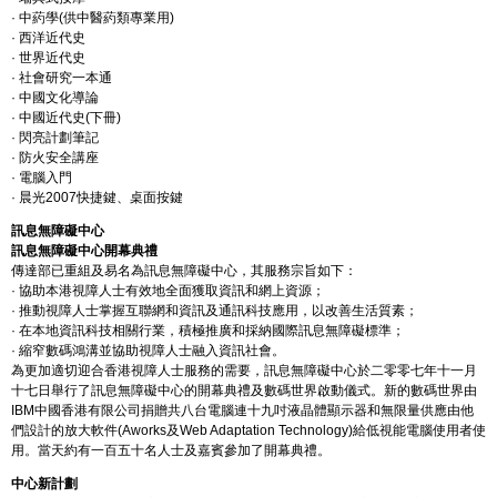
· 中葯學(供中醫葯類專業用)
· 西洋近代史
· 世界近代史
· 社會研究一本通
· 中國文化導論
· 中國近代史(下冊)
· 閃亮計劃筆記
· 防火安全講座
· 電腦入門
· 晨光2007快捷鍵、桌面按鍵
訊息無障礙中心
訊息無障礙中心開幕典禮
傳達部已重組及易名為訊息無障礙中心，其服務宗旨如下：
· 協助本港視障人士有效地全面獲取資訊和網上資源；
· 推動視障人士掌握互聯網和資訊及通訊科技應用，以改善生活質素；
· 在本地資訊科技相關行業，積極推廣和採納國際訊息無障礙標準；
· 縮窄數碼鴻溝並協助視障人士融入資訊社會。
為更加適切迎合香港視障人士服務的需要，訊息無障礙中心於二零零七年十一月
十七日舉行了訊息無障礙中心的開幕典禮及數碼世界啟動儀式。新的數碼世界由
IBM中國香港有限公司捐贈共八台電腦連十九吋液晶體顯示器和無限量供應由他
們設計的放大軟件(Aworks及Web Adaptation Technology)給低視能電腦使用者使
用。當天約有一百五十名人士及嘉賓參加了開幕典禮。
中心新計劃