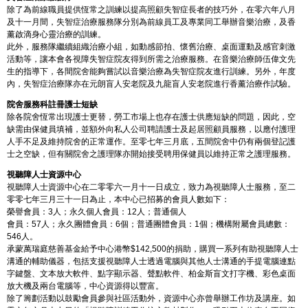
除了為前線職員提供恆常之訓練以提高照顧失智症長者的技巧外，在零六年八月
及十一月間，失智症治療服務隊分別為前線員工及專業同工舉辦音樂治療，及香
薰啟滴身心靈治療的訓練。
此外，服務隊繼續組織治療小組，如動感節拍、懷舊治療、桌面運動及感官刺激
活動等，讓本會各視障失智症院友得到所需之治療服務。在音樂治療師伍偉文先
生的指導下，各間院舍能夠嘗試以音樂治療為失智症院友進行訓練。另外，年度
內，失智症治療隊亦在元朗盲人安老院及九龍盲人安老院進行香薰治療作試驗。
院舍服務科註冊護士短缺
除各院舍恆常出現護士更替，勞工市場上也存在護士供應短缺的問題，因此，空
缺需由保健員填補，並額外向私人公司聘請護士及起居照顧員服務，以應付護理
人手不足及維持院舍的正常運作。至零七年三月底，五間院舍中仍有兩個登記護
士之空缺，但有關院舍之護理隊亦開始接受聘用保健員以維持正常之護理服務。
視聽障人士資源中心
視聽障人士資源中心在二零零六一月十一日成立，致力為視聽障人士服務，至二
零零七年三月三十一日為止，本中心已招募的會員人數如下：
榮譽會員：3人；永久個人會員：12人；普通個人
會員：57人；永久團體會員：6個；普通團體會員：1個；機構附屬會員總數：
546人。
承蒙萬瑞庭慈善基金給予中心港幣$142,500的捐助，購買一系列有助視聽障人士
溝通的輔助儀器，包括支援視聽障人士透過電腦與其他人士溝通的手提電腦連點
字鍵盤、文本放大軟件、點字顯示器、聲點軟件、柏金斯盲文打字機、彩色桌面
放大機及兩台電腦等，中心資源得以豐富。
除了籌劃活動以鼓勵會員參與社區活動外，資源中心亦曾舉辦工作坊及講座。如