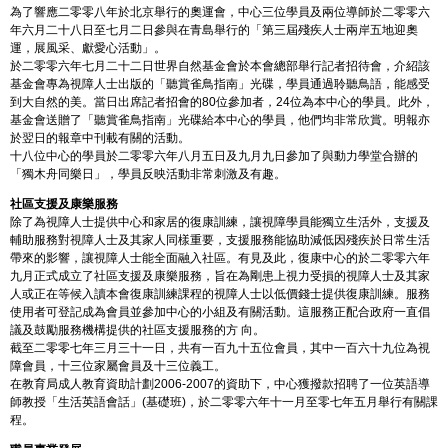
為了響應二零零八年於北京舉行的奧運會，中心三位學員及兩位導師於二零零六
年六月二十八日至七月二日參與在青島舉行的「第三屆殘疾人士兩岸五地迎奧
運，展風采、獻愛心活動」。
於二零零六年七月二十二日世界自然基金會於本會總部舉行記者招待會，介紹該
基金會專為視障人士出版的「聽賞雀鳥指南」光碟，學員通過聆聽鳥語，能感受
到大自然的美。當日出席記者招會的80位參加者，24位為本中心的學員。此外，
基金會送贈了「聽賞雀鳥指南」光碟給本中心的學員，他們均非常欣賞。明報亦
於翌日的報章中刊載有關的活動。
十八位中心的學員於二零零六年八月五日及九月九日參加了與動力學堂合辦的
「獨木舟同樂日」，學員反映活動非常刺激及有趣。
社區支援及康樂服務
除了為視障人士提供中心和家居的復康訓練，讓視障學員能獨立生活外，支援及
輔助服務對視障人士及其家人同樣重要，支援服務能協助減低因殘疾於日常生活
帶來的影響，讓視障人士能全面融入社區。有見及此，復康中心的於二零零六年
九月正式成立了社區支援及康樂服務，旨在為剛患上視力受損的視障人士及其家
人或正在等候入讀本會復康訓練課程的視障人士以低價錢士提供復康訓練。服務
使用者可登記成為會員並參加中心的小組及有關活動。這服務正配合政府一直倡
議及鼓勵服務機構提供的社區支援服務的方 向。
截至二零零七年三月三十一日，共有一百九十五位會員，其中一百六十九位為視
障會員，十三位家屬會員及十三位義工。
在教育局成人教育資助計劃2006-2007的資助下，中心獲撥款招聘了一位英語導
師教授「生活英語會話」(基礎班)，於二零零六年十一月至零七年五月舉行有關課
程。