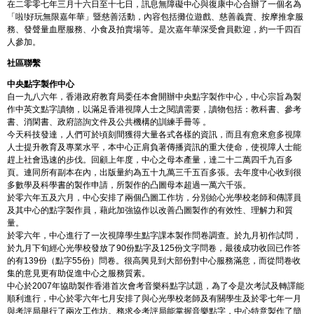
在二零零七年三月十六日至十七日，訊息無障礙中心與復康中心合辦了一個名為
「啦!好玩無限嘉年華」暨慈善活動，內容包括攤位遊戲、慈善義賣、按摩推拿服
務、發聲量血壓服務、小食及拍賣場等。是次嘉年華深受會員歡迎，約一千四百
人參加。
社區聯繫
中央點字製作中心
自一九八六年，香港政府教育局委任本會開辦中央點字製作中心，中心宗旨為製
作中英文點字讀物，以滿足香港視障人士之閱讀需要，讀物包括：教科書、參考
書、消閑書、政府諮詢文件及公共機構的訓練手冊等 。
今天科技發達，人們可於頃刻間獲得大量各式各樣的資訊，而且有愈來愈多視障
人士提升教育及專業水平，本中心正肩負著傳播資訊的重大使命，使視障人士能
趕上社會迅速的步伐。回顧上年度，中心之母本產量，達二十二萬四千九百多
頁。連同所有副本在內，出版量約為五十九萬三千五百多張。去年度中心收到很
多數學及科學書的製作申請，所製作的凸圖母本超過一萬六千張。
於零六年五及六月，中心安排了兩個凸圖工作坊，分別給心光學校老師和傳譯員
及其中心的點字製作員，藉此加強協作以改善凸圖製作的有效性、理解力和質
量。
於零六年，中心進行了一次視障學生點字課本製作問卷調查。於九月初作試問，
於九月下旬經心光學校發放了90份點字及125份文字問卷，最後成功收回已作答
的有139份（點字55份）問卷。很高興見到大部份對中心服務滿意，而從問卷收
集的意見更有助促進中心之服務質素。
中心於2007年協助製作香港首次會考音樂科點字試題，為了令是次考試及轉譯能
順利進行，中心於零六年七月安排了與心光學校老師及有關學生及於零七年一月
與考評局舉行了兩次工作坊。務求令考評局能掌握音樂點字，中心特意製作了簡