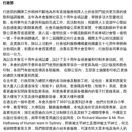
行政部
行政部的團隊工作精神不斷地為所有直接服務視障人士的各部門提供更完善的後
勤和協調服務。去年為本會服務社區五十周年金禧誌慶，舉辦多項大型慶祝活
動，各同事均全力參與和協助完成工作。其活動包括；視聽障人士資源中心暨綜
合肌感復康計劃開幕典禮、社會共融無障礙公眾教育展覽、中國流動眼科手術車
暨公眾教育巡迴展覽、第八屆＜復明扶貧＞中國流動眼科手術車研討會暨＜復明
一號＞手術車捐贈儀式、第十二屆國際定向行走會議，國際太平山幼兒護眼活
動、及賣旗日等。除以上活動外，社會福利服務機構慶祝國慶五十七周年舉辦兩
次歌唱比賽，初賽於本會西翼禮堂，決賽在荃灣大會堂舉行，行政部各同事亦協
助出一分力。
為記念本會五十周年金禧誌慶，設計了五十周年金禧會徽和印制本會信紙。同
時，本會的資料手冊和各部門使用的服務單張亦一併更新為統一設計版面和顏色
印制，各部門有效地宣傳其各類服務。 在辦公室內，五部富士施樂影印机己更換
於總部大樓東翼和西翼。
在去年度，行政部致力總部大樓的各項維修及翻新工程。這包括：東翼和西翼安
裝大廈入口及通道保安（智能卡）鎖系統、更換職員考勤（智能卡）系統、更換
看更處保安閉路電視監察系統、和更換看更巡羅各樓層內的電子打更鐘系統，西
翼大樓地下大堂及接待處翻新裝修，東翼大樓外牆重
在過去的一個年度裡，本會共接待了3697位嘉賓到訪本會，他們分別來自小學、
中學，教育學院，大專院校，醫療服務機構，本地及海外官員和視障專家。這些
嘉賓包括有：湖北省恩施自治州之法制辦主任及其轄下之殘聯理事長，中國盲文
出版社張偉社長，南寧市教育局施日全副局長，Dr Richard Mander & Mr. Ron
Hathaway of Human ware in Sydney，郭炳湘太平紳士及鄧仲敏太平紳士，何北
省婦聯曹素英主席，我們期望透過介紹本會服務，可讓市民大眾本地及海外人的