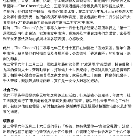
包括藝術、音樂、運動、話劇、手工藝制作及園藝等等。而朝陽中心暨宿舍之敲
擊樂隊—“The Cheers”之成立，正是學員潛能得以發展及共同努學習之成果。
年度內，他們參加“中國情、香港心”歌唱比賽，在二零零六年九月五日於荃灣大堂
之決賽中獲優異獎；他們的表演不單得到肯定，更被邀請出席十二月份於沙田大
會堂舉行之“賽馬會藝力顯光華週年匯演二零零六”中表演。
同時，“The Cheers”亦於二零零六年十一月廿七日於朗豪坊酒店舉行之「第十二
屆國際定向行走會議」歡迎晚宴中表演，獲海外及本港參加者們之讚賞，家長看
到子女不膽怯及熱心參與社區各項表演，心感欣悅。
此外，“The Cheers”於二零零七年三月廿十五日在崇德社「香港東區」週年午宴
中表演，藉音樂他們發揮自我及各展所長，令崇德社「香港東區」的社友留下深
刻的印象。
在二零零六年十二月二日，國際展能藝術節舉辦了“維港兩岸”敲擊樂，旨在凝聚十
九區的傷健人士，齊舞動鼓仗，打破健力士世界紀錄，把傷健共融的訊息傳遍四
週，朝陽中心暨宿舍及白普理之家之舍友，家長合共二十四位一同參與此盛事，
千人齊鼓，樂韻飄揚維港兩岸，實在是一次令人難忘的經驗。
社會工作
我們不單為學員提供多元智能之興趣班組活動，行為治療小組服務，年度內，社
工團隊更進行了“學員老齡化及家庭支援網絡”調查，藉以評估未來三年之工作計
劃，包括評估服務需要，研討相應策略 以輔助學員及親屬積極面對老齡化及所帶
來的適應。
頌親恩
於二零零六年五月二十六日我們舉行「爸爸、媽媽我愛你—“齊頌父母恩”」活動，
出席的包括了朝陽中心暨宿舍六十四位學員，白普理之家十位舍友及二十八位家