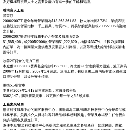
友好機構對視障人士之需要及能力有進一步的了解和認識。
香港盲人工廠
營業額
2006/2007工廠全年總營業額為$13,263,361.83，較去年增長3.73%，業績表現
超越既定的營業指標一千三百萬，增長2%。貿易部的營業額較2005/2006有顯著
之升幅。
2006/2007暢道科技服務中心之營業及服務收益為
$1,585,406，較2005/2006的營業額$1,222,620，增幅達337%。主因乃接獲國
內訂單，為一幢商業大廈供應及安裝盲人引路徑，以及落馬洲支線管制站摸讀地
圖等訂單。
改善2/F貨倉的電力工程
本廠獲2006/2007獎券基金撥款$192,500，為改善2/F貨倉的電力設施，施工期為
2006年12月開始，2007年1月完成。這項工程，包括更換工廠內所有走火逃生出
口照明燈箱，以提升安全標準。
更換5.5噸貨車
本會於2007年1月13日售旗籌款，本廠獲撥善款
$362,147，購買新新貨車，以更換沿用十年之5.5噸貨車。
工廠未來發展
暢道科技服務中心的顧客服務中心，將繼續為工廠/暢道科技服務中心介紹產品或
服務予客。負責推介人員得知客對產品/服務感到興趣，營業及市場部主任會親自
拜訪有關客及跟進訂單。
為使本廠/暢道科技服務中心所提供之服務及生產之各項產品，如環保袋、圍裙、