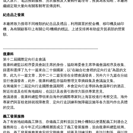
成人尿片、電話推銷服務、洗衣服務及大量郵件處理等，推廣為客知曉，本廠將
繼續定期大量向有關客郵寄宣傳資料。
紀念品之發展
本廠將致力搜尋不同種類的紀念品及禮品，利用購置的熨金機、移印機及絲印
機，為有關顧客印上有關公司/機構的標誌。上述安排將有助提升貿易部的營業
額。
--------------------------------------------------------------------------------
復康科
第十二屆國際定向行走會議
復康科總監以程序委員會副主席的身份，協助籌委會主席準備會議程序及收集、
篩選和選擇了九十一篇來自二十個國家，以“在融合社會裡的定向行走”為題的文
章。此九十一篇文章，其中二十二篇安排在全體會議發表，另外六十九篇在分組
並行會議發表，此外，復康科總監亦協助整理文章摘錄集及會議論文集。
在籌備第十二屆定向行走國際會議期間，本會定向行走導師為會議舉行的酒店、
附近街道及在旺角地鐵站，在設計及改善引路徑方面供專業意見。
會議過後，復康科總監帶領來自海外的國際專家到上海盲校進行考察交流。海外
專家們與盲校老師就視障教育、定向行走訓練和無障礙設施等各方面均作出具體
的交流。
義工發展服務
為了有效地組織義工隊伍、存備義工資料並設立轉介機制以便選配義工到適合之
服務崗位，在今年正式以機構層面成立了義工發展服務，並由復康科總監統籌。
此外，義工發展服務更會安排定期推廣、招募及訓練活動、嘉許計劃等，藉以鼓