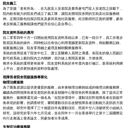
院友義工
為了宣揚「老有所為」，在九龍盲人安老院及賽馬會屯門盲人安老院之鼓勵下，
院內較有能力的院友們成立了義工隊，讓院友體現院舍間的互助及社區服務精
神。定期活動包括探訪院友及參與其他社區服務。此活動得到正面的迴響，參加
者反映義工服務能讓他們提升自信心及自尊心。
院友資料系統的應用
自二零零四年十月一日開始使用院友資料系統以來，已有一段日子，員工亦逐步
熟習該系統的操作，同時較以往有信心利用電腦更新院友資料，例如醫療記錄、
個案服務記錄、院友零用錢之處理及輔助醫療服務等。
系統的使用促進了院舍中社工、護士及醫療人員間之溝通。各院友的個人照顧計
劃可經系統上載到院內之內聯網，容許線上查閱及更新，方便使用。
務求令系統的運用更有效率，院友資料系統於本年度內進行修訂。新系統利用網
上平台，提供更快捷的資料存取處理。
視障長者院舍照顧服務專業化
物理治療服務
為了匯集資源以提供更優質的服務，由本會物埋治療師組成的物埋治療服務隊，
繼續為四間視障長者安老院的長者及朝陽中心暨宿舍的學員服務。除了提供正常
服務外，服務隊還完成一個名為「在院舍環境中，運動項目對視障長者在肌能平
衡表現的影響」的調查研究，審閱運動項目在改變視障長者活動能力及防跌方面
的成效。研究中選擇了三十個題目作為運動項目，而當中廿八項被研究小組納入
研究。該研究於零六年七月完成，並在同年十一月在香港舉行之第十二屆國際定
向行走會議上發表論文，與參加者分享成果。
失智症治療服務隊