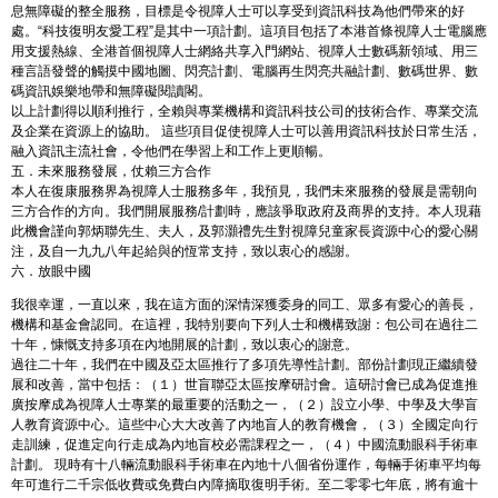
息無障礙的整全服務，目標是令視障人士可以享受到資訊科技為他們帶來的好
處。“科技復明友愛工程”是其中一項計劃。這項目包括了本港首條視障人士電腦應
用支援熱線、全港首個視障人士網絡共享入門網站、視障人士數碼新領域、用三
種言語發聲的觸摸中國地圖、閃亮計劃、電腦再生閃亮共融計劃、數碼世界、數
碼資訊娛樂地帶和無障礙閱讀閣。
以上計劃得以順利推行，全賴與專業機構和資訊科技公司的技術合作、專業交流
及企業在資源上的協助。 這些項目促使視障人士可以善用資訊科技於日常生活，
融入資訊主流社會，令他們在學習上和工作上更順暢。
五．未來服務發展，仗賴三方合作
本人在復康服務界為視障人士服務多年，我預見，我們未來服務的發展是需朝向
三方合作的方向。我們開展服務/計劃時，應該爭取政府及商界的支持。本人現藉
此機會謹向郭炳聯先生、夫人，及郭灝禮先生對視障兒童家長資源中心的愛心關
注，及自一九九八年起給與的恆常支持，致以衷心的感謝。
六．放眼中國
我很幸運，一直以來，我在這方面的深情深獲委身的同工、眾多有愛心的善長，
機構和基金會認同。在這裡，我特別要向下列人士和機構致謝：包公司在過往二
十年，慷慨支持多項在內地開展的計劃，致以衷心的謝意。
過往二十年，我們在中國及亞太區推行了多項先導性計劃。部份計劃現正繼續發
展和改善，當中包括：（１）世盲聯亞太區按摩研討會。這研討會已成為促進推
廣按摩成為視障人士專業的最重要的活動之一，（２）設立小學、中學及大學盲
人教育資源中心。這些中心大大改善了內地盲人的教育機會，（３）全國定向行
走訓練，促進定向行走成為內地盲校必需課程之一，（４）中國流動眼科手術車
計劃。 現時有十八輛流動眼科手術車在內地十八個省份運作，每輛手術車平均每
年可進行二千宗低收費或免費白內障摘取復明手術。至二零零七年底，將有逾十