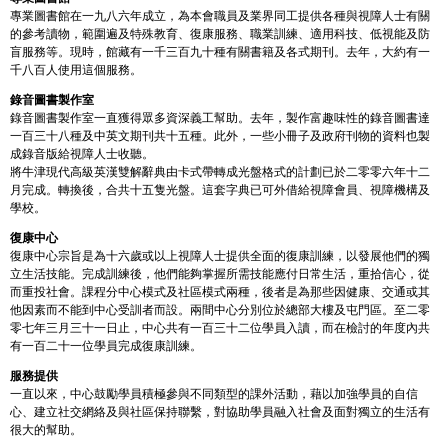
專業圖書館在一九八六年成立，為本會職員及業界同工提供各種與視障人士有關
的參考讀物，範圍遍及特殊教育、復康服務、職業訓練、適用科技、低視能及防
盲服務等。現時，館藏有一千三百九十種有關書籍及各式期刊。去年，大約有一
千八百人使用這個服務。
錄音圖書製作室
錄音圖書製作室一直獲得眾多資深義工幫助。去年，製作富趣味性的錄音圖書達
一百三十八種及中英文期刊共十五種。此外，一些小冊子及政府刊物的資料也製
成錄音版給視障人士收聽。
將牛津現代高級英漢雙解辭典由卡式帶轉成光盤格式的計劃已於二零零六年十二
月完成。轉換後，合共十五隻光盤。這套字典已可外借給視障會員、視障機構及
學校。
復康中心
復康中心宗旨是為十六歲或以上視障人士提供全面的復康訓練，以發展他們的獨
立生活技能。完成訓練後，他們能夠掌握所需技能應付日常生活，重拾信心，從
而重投社會。課程分中心模式及社區模式兩種，後者是為那些因健康、交通或其
他因素而不能到中心受訓者而設。兩間中心分別位於總部大樓及屯門區。至二零
零七年三月三十一日止，中心共有一百三十二位學員入讀，而在檢討的年度內共
有一百二十一位學員完成復康訓練。
服務提供
一直以來，中心鼓勵學員積極參與不同類型的課外活動，藉以加強學員的自信
心、建立社交網絡及與社區保持聯繫，對協助學員融入社會及面對獨立的生活有
很大的幫助。