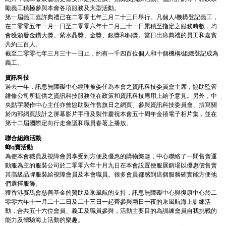
勵義工積極參與本會各項服務及大型活動。
第一屆義工嘉許典禮已在二零零七年三月二十三日舉行。凡個人/機構登記義工，
在二零零五年一月一日至二零零六年十二月三十一日累積至指定之服務時數，均
會獲頒發金鑽大獎、紫水晶獎、金獎、銀獎和銅獎。當日出席典禮的員工和嘉賓
共約三百人。
截至二零零七年三月三十一日止，約有一千四百位個人和十個機構/組織登記成為
義工。
資訊科技
過去一年，訊息無障礙中心經理被委任為本會之資訊科技委員會主席，協助監管
維修公司所提供之資訊科技服務並在政策和資訊科技應用上給予意見。另外，中
央點字製作中心主任亦曾協助製作售旗日之網頁、參與資訊科技委員會、撰寫關
於內部網頁設計之屏幕影片手冊及製作慶祝本會五十周年金禧電子相片集，並在
第十二屆國際定向行走會議和職員春茗上播放。
聯合組織活動
螂q賣活動
為使本會職員及視障會員享受到方便及優惠的購物樂趣，中心聯絡了一間售賣運
動服為主的服裝公司於二零零六年十月九日在本會設置便服展銷場以優惠價售賣
其高級品牌服裝給視障會員及本會職員。很多會員都感到這個服務確實能方便他
們選擇服飾。
獲香港賽馬會慈善基金的贊助及乘風航的支持，訊息無障礙中心與復康中心於二
零零六年十一月二十二日及二十三日一起齊參與兩日一夜的乘風航海上訓練活
動，合共五十六位會員、義工及職員參與，活動主要目的為訓練會員自我挑戰的
能力及體驗海上活動的樂趣。