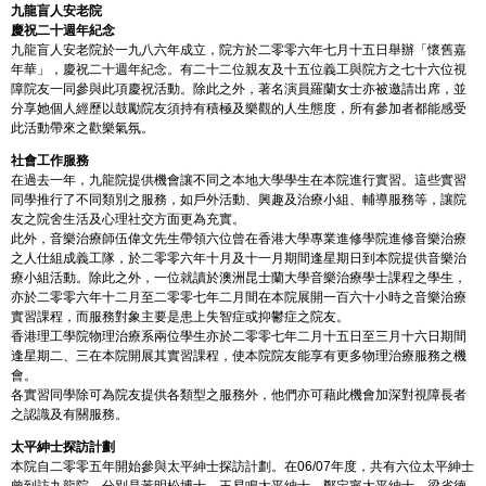
九龍盲人安老院
慶祝二十週年紀念
九龍盲人安老院於一九八六年成立，院方於二零零六年七月十五日舉辦「懷舊嘉
年華」，慶祝二十週年紀念。有二十二位親友及十五位義工與院方之七十六位視
障院友一同參與此項慶祝活動。除此之外，著名演員羅蘭女士亦被邀請出席，並
分享她個人經歷以鼓勵院友須持有積極及樂觀的人生態度，所有參加者都能感受
此活動帶來之歡樂氣氛。
社會工作服務
在過去一年，九龍院提供機會讓不同之本地大學學生在本院進行實習。這些實習
同學推行了不同類別之服務，如戶外活動、興趣及治療小組、輔導服務等，讓院
友之院舍生活及心理社交方面更為充實。
此外，音樂治療師伍偉文先生帶領六位曾在香港大學專業進修學院進修音樂治療
之人仕組成義工隊，於二零零六年十月及十一月期間逢星期日到本院提供音樂治
療小組活動。除此之外，一位就讀於澳洲昆士蘭大學音樂治療學士課程之學生，
亦於二零零六年十二月至二零零七年二月間在本院展開一百六十小時之音樂治療
實習課程，而服務對象主要是患上失智症或抑鬱症之院友。
香港理工學院物理治療系兩位學生亦於二零零七年二月十五日至三月十六日期間
逢星期二、三在本院開展其實習課程，使本院院友能享有更多物理治療服務之機
會。
各實習同學除可為院友提供各類型之服務外，他們亦可藉此機會加深對視障長者
之認識及有關服務。
太平紳士探訪計劃
本院自二零零五年開始參與太平紳士探訪計劃。在06/07年度，共有六位太平紳士
曾到訪九龍院，分別是黃明松博士，王易鳴太平紳士，鄭定寧太平紳士，梁省德