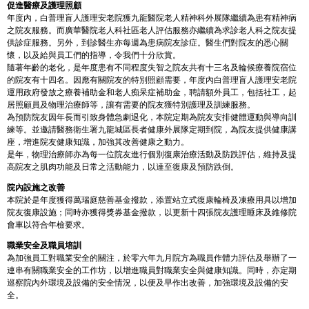
促進醫療及護理照顧
年度內，白普理盲人護理安老院獲九龍醫院老人精神科外展隊繼續為患有精神病
之院友服務。而廣華醫院老人科社區老人評估服務亦繼續為求診老人科之院友提
供診症服務。另外，到診醫生亦每週為患病院友診症。醫生們對院友的悉心關
懷，以及給與員工們的指導，令我們十分欣賞。
隨著年齡的老化，是年度患有不同程度失智之院友共有十三名及輪候療養院宿位
的院友有十四名。因應有關院友的特別照顧需要，年度內白普理盲人護理安老院
運用政府發放之療養補助金和老人痴呆症補助金，聘請額外員工，包括社工，起
居照顧員及物理治療師等，讓有需要的院友獲特別護理及訓練服務。
為預防院友因年長而引致身體急劇退化，本院定期為院友安排健體運動與導向訓
練等。並邀請醫務衛生署九龍城區長者健康外展隊定期到院，為院友提供健康講
座，增進院友健康知識，加強其改善健康之動力。
是年，物理治療師亦為每一位院友進行個別復康治療活動及防跌評估，維持及提
高院友之肌肉功能及日常之活動能力，以達至復康及預防跌倒。
院內設施之改善
本院於是年度獲得萬瑞庭慈善基金撥款，添置站立式復康輪椅及凍療用具以增加
院友復康設施；同時亦獲得獎券基金撥款，以更新十四張院友護理睡床及維修院
會車以符合年檢要求。
職業安全及職員培訓
為加強員工對職業安全的關注，於零六年九月院方為職員作體力評估及舉辦了一
連串有關職業安全的工作坊，以增進職員對職業安全與健康知識。同時，亦定期
巡察院內外環境及設備的安全情況，以便及早作出改善，加強環境及設備的安
全。