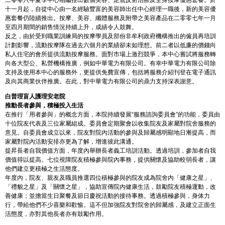
十一月起，自從中心由一名經驗豐富的美容師出任中心經理一職後，新的美容優
惠套餐仍陸續推出。按摩、美容、纖體服務及附帶之美容產品在二零零七年一月
至四月期間的銷售情況持續上升，成績令人鼓舞。
反之，由於受到職業訓練局的按摩學員及部份非牟利政府機構推出的僱員再培訓
計劃影響，流動按摩隊在過去六個月的業績卻未如理想。前二者以低廉的價錢向
私人住宅的會所提供流動按摩服務。面對市場上激烈競爭，本中心嘗試將服務轉
向各大型公、私營機構推廣，例如中華電力有限公司。有幸中華電力有限公司除
支持及使用本中心的服務外，更提供免費宣傳，包括將服務介紹刊登在電子通訊
及向其商業伙伴推廣。在此，對中華電力有限公司的鼎力支持深表謝意。
白普理盲人護理安老院
推動長者參與，積極投入生活
在推行「用者參與」的概念方面，本院持續發展“服務諮詢委員會”的功能，委員由
十位院友代表及三位家屬組成。委員會定期聚會以收集院友及家屬對院舍服務的
意見。自委員會成立以來，院友對院內活動的參與及歸屬感明顯地日漸提高，而
家屬對院內活動安排亦更為了解，增進彼此溝通。
提昇長者自我價值方面，年度內舉辦長者義工培訓活動。透過培訓，參加者自我
價值得以提高。七位視障院友積極參與院內事務，提供關懷及協助較弱長者，讓
他們建立更積極之生活態度。
年度內，院友、親友及職員推選四位積極參與的院友成為院舍內「健康之星」、
「禮貌之星」及「關懷之星」，協助宣傳院內健康生活，鼓勵院友積極運動，改
善健康；並擔當生日聚餐及節日慶祝活動的接待事務。透過積極參與，身体力
行，帶給他們不少喜樂和歡愉。這不但加強院友對院舍的歸屬感，及建立正面生
活態度，亦對其他長者亦有鼓勵作用。