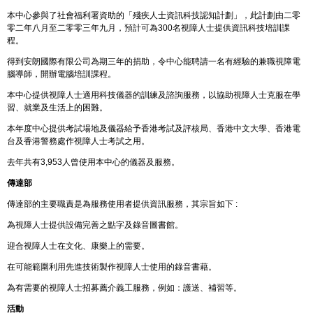
本中心參與了社會福利署資助的「殘疾人士資訊科技認知計劃」，此計劃由二零
零二年八月至二零零三年九月，預計可為300名視障人士提供資訊科技培訓課
程。
得到安朗國際有限公司為期三年的捐助，令中心能聘請一名有經驗的兼職視障電
腦導師，開辦電腦培訓課程。
本中心提供視障人士適用科技儀器的訓練及諮詢服務，以協助視障人士克服在學
習、就業及生活上的困難。
本年度中心提供考試場地及儀器給予香港考試及評核局、香港中文大學、香港電
台及香港警務處作視障人士考試之用。
去年共有3,953人曾使用本中心的儀器及服務。
傳達部
傳達部的主要職責是為服務使用者提供資訊服務，其宗旨如下 :
為視障人士提供設備完善之點字及錄音圖書館。
迎合視障人士在文化、康樂上的需要。
在可能範圍利用先進技術製作視障人士使用的錄音書藉。
為有需要的視障人士招募薦介義工服務，例如：護送、補習等。
活動