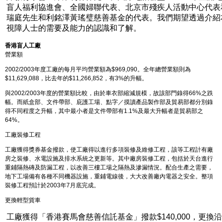
盲人福利協進會、全國婦聯代表、北京市殘疾人活動中心代表
瑞庭先生和利銘澤黃瑤璧慈善基金的代表。我們期望透過介紹
視障人士的需要及能力的認識和了解。
香港盲人工廠
營業額
2002/2003年度工廠的每月平均營業額為$969,090。全年總營業額則為
$11,629,088，比去年的$11,266,852，有3%的升幅。
與2002/2003年度的營業額比較，由於車衣部縮減規模，故該部門錄得66%之跌
幅。而紙盒部、文件帶部、庇護工場、點字／摸讀產品製作部及貿易部都分別錄
得不同程度之升幅，其中最小者是文件帶部有1.1%及最大升幅者是貿易部之
64%。
工廠裝修工程
工廠獲得獎券基金撥款，使工廠得以進行多項裝修及維修工程，該等工程計有廠
房之裝修、水電設施及排水系統之更新等。其中廠房裝修工程，包括於天台進行
重鋪隔熱磚及防漏工程，以改善三樓工場之隔熱及滲漏情況。配合生產之需要，
地下工場備有各種不同機器設施，重鋪電線後，大大改善廠內電器之安全。整項
裝修工程預計於2003年7月底完成。
更換輕型貨車
工廠獲得「香港賽馬會慈善信託基金」撥款$140,000，更