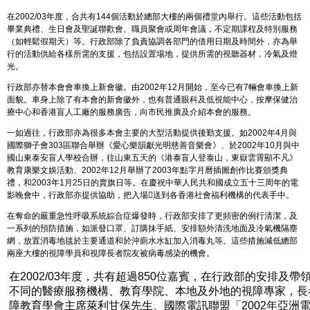
在2002/03年度，合共有144個活動於總部大樓的兩個禮堂內舉行。這些活動包括
畢業典禮、生日會及聖誕聯歡會、職員聚會或周年會議，不定期課程及特別服務
（如輕鬆假期天）等。行政部除了負責協調各部門的借用日期及時間外，亦為舉
行的活動供給各樣所需的支援，包括設置場地，提供所需的視聽器材，冷氣及燈
光。
行政部亦替本會會車換上新會徽。由2002年12月開始，至今已有7輛會車換上新
面貌。車身上除了有本會的新會徽外，也有普通眼科及低視能中心，按摩保健治
療中心和香港盲人工廠的服務廣告，向市民推廣及介紹本會的服務。
一如過往，行政部亦為很多本會主要的大型活動提供後勤支援。如2002年4月與
國際獅子會303區聯合舉辦《愛心樂韻獻光明慈善音樂會》、於2002年10月與中
國山東泰安盲人學校合辦，往山東五天的《港泰盲人登泰山，東嶽雲霄顯不凡》
教育康樂文娛活動、2002年12月舉辦了2003年點字月曆插圖創作比賽頒獎典
禮，和2003年1月25日的賣旗日等。在慶祝中華人民共和國成立五十三周年的電
影晚會中，行政部亦提供協助，把入場送到各香港社會福利機構的代表手中。
在奪命的嚴重急性呼吸系統綜合症爆發時，行政部安排了更頻密的例行清潔，及
一系列的預防措施，如派發口罩、訂購抹手紙、安排額外清洗地面及冷氣機隔塵
網，放置消毒地毯於主要通道和於沖廁水水缸加入消毒丸等。這些措施減低總部
兩座大樓的視障學員和視障長者院友被病毒感染的機會。
在2002/03年度，共有超過850位嘉賓，在行政部的安排及
不同的醫療服務機構、教育學院、本地及外地的視障專家，長
障教育學會主席萊利甘保先生、國際電訊聯盟「2002年亞洲