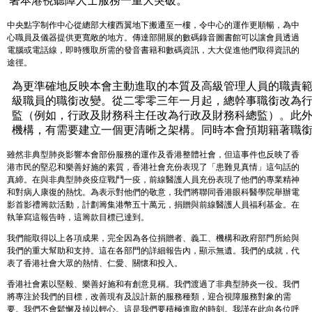
著本港視聽障人士服務一重大突破。
中央點字制作中心從總部大樓西翼地下搬遷至一樓，令中心的運作更順暢，為中
心職員及儀器提供更寬敞的地方。傳達部開展的數碼錄音圖書館可以讓會員透過
電腦或電話線，即時獲取所需的發音書籍和數碼資訊，大大促進他們取得資訊的
途徑。
為更準確地反映本會主動進取的本質及高級管理人員的職責
級職員的職銜改變。從二零零三年一月起，總幹事職銜改為
監（例如，行政及財務科主任改為行政及財務科總監）。此
機構，有需要建立一個更清晰之架構。同時本會預期籍著職
雖然非典型肺炎影響本會部份服務的運作及香港整體社會，但這事件也反映了香
港市民的堅忍和樂善好施的素質，香港社會充份表現了「患難見真情」這句話的
真締。在與非典型肺炎疫症戰鬥一疫，前線醫護人員充份表現了他們的專業精神
和對病人康復的熱忱。為表示對他們的敬意，我們將聯同香港眼科醫學院舉辦電
影首影禮籌款活動，計劃籌集港幣五十萬元，捐贈與前線醫護人員福利基金。在
執筆寫這報告時，這籌款目標已達到。
我們能取得以上各項成果，完全因為各位捐贈者、義工、機構和政府部門所給與
我們的重大幫助和支持。這在各部門的詳細報告內，顯示無遺。我們的成就，代
表了香港社會大眾的熱情、仁愛、關懷和投入。
香港社會素以堅毅、樂善好施和有創意見稱。我們渡過了非典型肺炎一役。我們
將專注於我們的目標，改善現有及設計新的服務種類，迎合視障服務對象的需
要。我們不會鬆懈及掉以輕心。這是我們要積極進取的時刻。我謹在此向各位呼