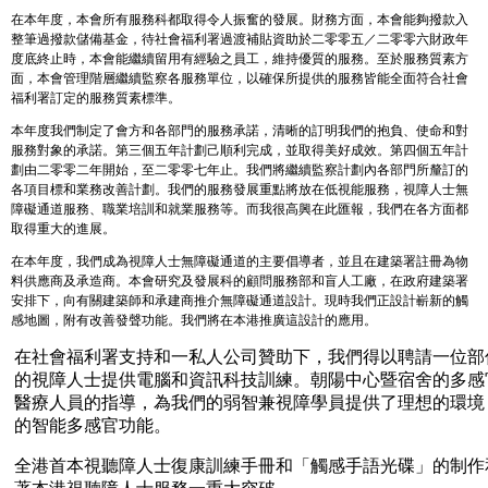
在本年度，本會所有服務科都取得令人振奮的發展。財務方面，本會能夠撥款入
整筆過撥款儲備基金，待社會福利署過渡補貼資助於二零零五／二零零六財政年
度底終止時，本會能繼續留用有經驗之員工，維持優質的服務。至於服務質素方
面，本會管理階層繼續監察各服務單位，以確保所提供的服務皆能全面符合社會
福利署訂定的服務質素標準。
本年度我們制定了會方和各部門的服務承諾，清晰的訂明我們的抱負、使命和對
服務對象的承諾。第三個五年計劃己順利完成，並取得美好成效。第四個五年計
劃由二零零二年開始，至二零零七年止。我們將繼續監察計劃內各部門所釐訂的
各項目標和業務改善計劃。我們的服務發展重點將放在低視能服務，視障人士無
障礙通道服務、職業培訓和就業服務等。而我很高興在此匯報，我們在各方面都
取得重大的進展。
在本年度，我們成為視障人士無障礙通道的主要倡導者，並且在建築署註冊為物
料供應商及承造商。本會研究及發展科的顧問服務部和盲人工廠，在政府建築署
安排下，向有關建築師和承建商推介無障礙通道設計。現時我們正設計嶄新的觸
感地圖，附有改善發聲功能。我們將在本港推廣這設計的應用。
在社會福利署支持和一私人公司贊助下，我們得以聘請一位部
的視障人士提供電腦和資訊科技訓練。朝陽中心暨宿舍的多感
醫療人員的指導，為我們的弱智兼視障學員提供了理想的環境
的智能多感官功能。
全港首本視聽障人士復康訓練手冊和「觸感手語光碟」的制作