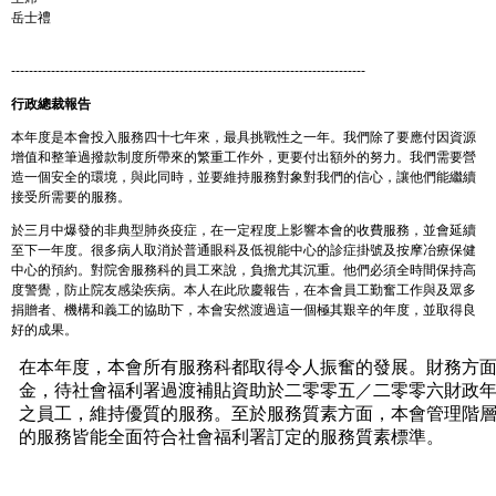
岳士禮
--------------------------------------------------------------------------------
行政總裁報告
本年度是本會投入服務四十七年來，最具挑戰性之一年。我們除了要應付因資源
增值和整筆過撥款制度所帶來的繁重工作外，更要付出額外的努力。我們需要營
造一個安全的環境，與此同時，並要維持服務對象對我們的信心，讓他們能繼續
接受所需要的服務。
於三月中爆發的非典型肺炎疫症，在一定程度上影響本會的收費服務，並會延續
至下一年度。很多病人取消於普通眼科及低視能中心的診症掛號及按摩冶療保健
中心的預約。對院舍服務科的員工來說，負擔尤其沉重。他們必須全時間保持高
度警覺，防止院友感染疾病。本人在此欣慶報告，在本會員工勤奮工作與及眾多
捐贈者、機構和義工的協助下，本會安然渡過這一個極其艱辛的年度，並取得良
好的成果。
在本年度，本會所有服務科都取得令人振奮的發展。財務方
金，待社會福利署過渡補貼資助於二零零五／二零零六財政
之員工，維持優質的服務。至於服務質素方面，本會管理階
的服務皆能全面符合社會福利署訂定的服務質素標準。