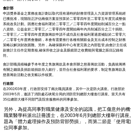
會計部
申請獎券基金之業務改進計劃以取代現有過時的財務管理及人力資源管理系統經
已獲批准，現階段正評估兩個方案並預算於二零零四年至二零零五年度完成整個
系統改良計劃。因應社會福利署於二零零三／二零零四年度開始削減百分之一點
八資助、公益金於二零零三／二零零四年度開始兩年內共削減百分之三十捐助、
二零零三／二零零四年度賣旗籌款申請不成功及社會福利署過渡補貼於二零零六
／二零零七年度將會撤銷，本會有需要推行各種有關薪金及支出成本控制之財務
策略以解決財政困難。另外，為確保眼科中心有更完善之內部監管,由會計主任或
副會計主任作定期查核,確保所收之診金及眼鏡部之收費能與電腦之賬目記錄相
符。
會計部職員積極參予本年度之售旗籌款及本會所辦之慈善籌款活動，負責統籌將
有關之錢袋及捐款箱捐款存入銀行，並符合社會福利署的要求，制定售旗籌款及
慈善籌款活動之收支帳以作核實。
行政部
在2002/03年度，行政部安排了兩次職員講座，其中一次是防火講座。行政部於
2003年5月，邀請了消防處石硤尾分局的消防官到總部大樓進行講座。當天共有
35位總部大樓不同部門及院舍服務科的同事參加。
另外，為提高同事對職業健康及安全的認識，把工傷意外的機
職業醫學科派出註冊護士，在2003年6月到總部大樓舉行講
題為「體力處理操作及預防背部勞損」，而第二節是「使用電腦
位同事參加。