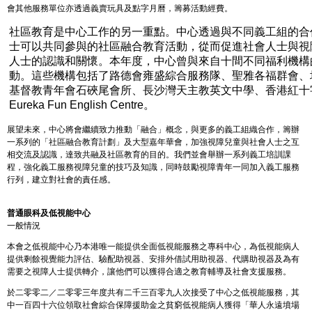
會其他服務單位亦透過義賣玩具及點字月曆，籌募活動經費。
社區教育是中心工作的另一重點。中心透過與不同義工組的合
士可以共同參與的社區融合教育活動，從而促進社會人士與視
人士的認識和關懷。本年度，中心曾與來自十間不同福利機構
動。這些機構包括了路德會雍盛綜合服務隊、聖雅各福群會、
基督教青年會石硤尾會所、長沙灣天主教英文中學、香港紅十
Eureka Fun English Centre。
展望未來，中心將會繼續致力推動「融合」概念，與更多的義工組織合作，籌辦
一系列的「社區融合教育計劃」及大型嘉年華會，加強視障兒童與社會人士之互
相交流及認識，達致共融及社區教育的目的。我們並會舉辦一系列義工培訓課
程，強化義工服務視障兒童的技巧及知識，同時鼓勵視障青年一同加入義工服務
行列，建立對社會的責任感。
普通眼科及低視能中心
一般情況
本會之低視能中心乃本港唯一能提供全面低視能服務之專科中心，為低視能病人
提供剩餘視覺能力評估、驗配助視器、安排外借試用助視器、代購助視器及為有
需要之視障人士提供轉介，讓他們可以獲得合適之教育輔導及社會支援服務。
於二零零二／二零零三年度共有二千三百零九人次接受了中心之低視能服務，其
中一百四十六位領取社會綜合保障援助金之貧窮低視能病人獲得「華人永遠墳場