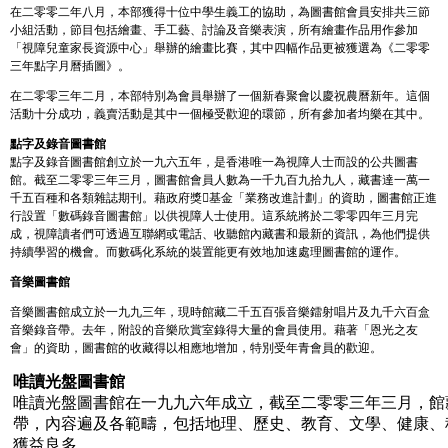
在二零零二年八月，本部獲得十位中學生義工的協助，為圖書館會員安排共三節
小組活動，節目包括繪畫、手工藝、討論及音樂表演，所有繪畫作品用作參加
「視障兒童家長資源中心」舉辦的繪畫比賽，其中四幅作品更被獲選為《二零零
三年點字月曆插圖》。
在二零零三年二月，本部特別為會員舉辦了一個新春聚會以慶祝農曆新年。這個
活動十分成功，義賣活動是其中一個極受歡迎的環節，所有參加者均樂在其中。
點字及錄音圖書館
點字及錄音圖書館創立於一九六五年，是香港唯一為視障人士而設的公共圖書
館。截至二零零三年三月，圖書館會員人數為一千九百九拾九人，藏書達一萬一
千五百種和各類雜誌期刊。藉政府獎基金「業務改進計劃」的資助，圖書館正進
行設置「數碼錄音圖書館」以供視障人士使用。這系統將於二零零四年三月完
成，視障讀者們可透過互聯網或電話、收聽館內藏書和最新的資訊，為他們提供
持續學習的機會。而數碼化系統的裝置能更有效地加速處理圖書館的運作。
音樂圖書館
音樂圖書館成立於一九九三年，現時館藏二千五百張音樂鐳射唱片及九千六百盒
音樂錄音帶。去年，附設的音樂欣賞室錄得大量的會員使用。藉著「恩光之友
會」的資助，圖書館的收藏得以相應地增加，特別受年青會員的歡迎。
唯讀光盤圖書館
唯讀光盤圖書館在一九九六年成立，截至二零零三年三月，館
帶，內容遍及各範疇，包括地理、歷史、教育、文學、健康、
獲益良多。