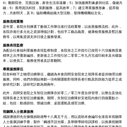
4）翻新院舍、完善設施，家舍生活添溫馨；5）加強服務對象參與社區，傷健共
融；6）善用資訊科技，策劃服務，提高效率；7）建立專業服務形象，提昇能
力，共創明天，及 8）協助機構組織大型活動，發揮機構團結文化 。
服務流程重整
是年度，各院分別揀選了數個工作隊伍進行流程重整，以改善服務流程。此外，
各院亦進行多元化之資源增值計劃，包括手工藝品義賣、健康檢查服務及暫託服
務等，以籌集資源支持日後之服務發展。
服務表現監察
為配合社會福利署服務表現監察制度，各院舍之工作指引已按照十六項服務質素
標準之次序重新編排。更新後之工作指引於二零零二年九月完成印刷本及光碟版
本，以便員工、服務使用者及訪客翻閱。
專業服務隊伍
院舍科轄下之物理治療隊伍，繼續為本會四間安老院舍之視障長者提供物理治療
服務。同時，他們亦開始籌劃一項有關運動對視障長者行動及防跌能力提昇之成
效研究計劃，該研究計劃為期兩年。
此外，四間安老院之失智症治療隊亦於零二／零三年度合併管理，以整合及強化
視障長者之失智症治療服務。期間，失智症治療隊於安老院內推行四個重點小
組，包括：動感節拍、懷緬治療、桌面運動及感官治療。
視聽障人士復康服務
感謝潘德邦先生慷慨捐助港幣十八萬五千元，用以資助本會編印全港首本視聽障
人士復康訓練手冊，製作「觸感手語光碟」及舉辦導師培訓課程，以推廣視聽障
人士之獨特訓練策略與技巧。年度內，朝陽中心暨宿舍及本會復康科轄下復康中