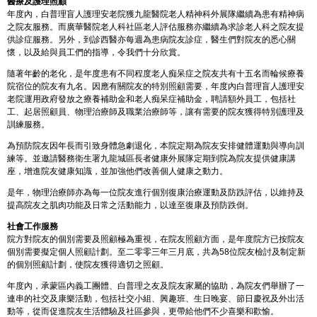
醫療及護理照顧
年度內，白普理盲人護理安老院獲九龍醫院老人精神科外展隊繼續為患有精神病
之院友服務。而廣華醫院老人科社區老人評估服務亦繼續為求診老人科之院友提
供診症服務。另外，到診西醫亦每週為患病院友診症，醫生們對院友的悉心關
懷，以及給與員工們的指導，令我們十分欣賞。
隨著年齡的老化，是年度患有不同程度老人痴呆症之院友共有十五名而輪候療養
院宿位的院友有九名。因應有關院友的特別照顧需要，年度內白普理盲人護理安
老院運用政府發放之療養補助金和老人痴呆症補助金，聘請額外員工，包括社
工、起居照顧員、物理治療師及職業治療師等，讓有需要的院友獲得特別護理及
訓練服務。
為預防院友因年長而引致身體急劇退化，本院定期為院友安排健體運動與導向訓
練等。並邀請醫務衛生署九龍城區長者健康外展隊定期到院為院友提供健康講
座，增進院友健康知識，並加強他們改善個人健康之動力。
是年，物理治療師亦為每一位院友進行個別復康治療運動及防跌評估，以維持及
提高院友之肌肉功能及日常之活動能力，以達至復康及預防跌倒。
社會工作服務
院方對院友的個別需要及照顧極為重視，在院友照顧方面，是年度院方已按院友
個別需要擬定個人照顧計劃。至二零零三年三月底，共為58位院友檢討及制定新
的個別照顧計劃，使院友獲得適切之照顧。
年度內，承蒙區內義工團體、白普理之友及院友家屬的協助，為院友們舉辦了一
連串的社交及康樂活動，包括社交小組、興趣班、生日晚宴、節日慶祝及外出活
動等，從而促進院友生活體驗及社區參與，更帶給他們不少喜樂和歡愉。