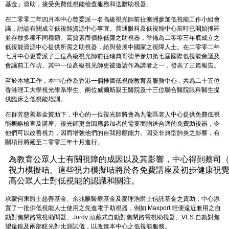
基金」資助，接受免費低視能檢查服務和送贈助視器。
在二零零二年四月本中心曾委派一名高級視光師前往澳洲參加低視能工作小組會
議，討論有關成立低視能資源中心事宜。普通眼科及低視能中心當時已開始搜羅
並存放多種不同種類、高質素而價格低廉之助視器，準備為二零零三年底成立之
低視能資源中心提供所需之助視器，給與發展中國家之視障人士。在二零零二年
七月中心更委派了三位高級視光師前往瑞典哥德堡參加第七屆國際低視能會議及
會議前工作坊。其中一位高級視光師更被邀請作為講者之一，發表了三篇報告。
至於本地工作，本中心作為香港一個推廣低視能教育及服務中心，共為二十五位
香港理工大學視光學系學生、兩位威爾斯親王醫院及十三位聯合醫院眼科醫生提
供臨床之低視能培訓。
在群芳慈善基金贊助下，中心的一位視光師將會為九龍區老人中心提供免費低視
能概略檢查及講座。視光師更會因應參加者的需要而贈送合適的免費助視器，令
他們可以改善視力，因而增強他們的自我照顧能力。因受非典型肺炎之影響，有
關項目將延至二零零三年十月進行。
為教育公眾人士有關視障的成因以及其影響，中心得到蔡司
視力模擬咭。這些視力模擬咭將於各免費講座及初步健康視
高公眾人士對低視能的認識和關注。
承蒙何東爵士慈善基金、余兆麒醫療基金及麥理浩爵士信託基金之資助，中心添
置了一批供低視能人士使用之先進電子助視器，例如 Maxport 輕便遠近兼用之自
動對焦閉路電視助閱器、Jordy 頭戴式自動對焦閉路電視助視器、VES 自動對焦
望遠鏡及兩部眩光對比測試儀，以改進本中心之低視能服務。