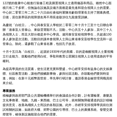
122號的復康中心能進行裝修工程及購置視障人士適用儀器和用品。雖然中心面
積只有二千多呎，但無論在設施及設備方面都是最先進和迎合視障人士的需要。
中心於二零零三年二月二十六日由社會福利署陳肖齡助理署長主持了開幕典禮。
日後，居住新界區的視障朋友再不用長途跋涉往九龍接受訓練。
為慶祝「白杖日」，中心與泰安盲人學校於二零零二年十月十三至十七日聯合舉
辦「港泰盲人登泰山、東嶽雲霄顯不凡」活動，中心共五十人參加，其中三十人
為視障人士，而且大部分都是本中心學員。連同泰安盲校視障學生，共超過100
多人參加是次活動。活動目的讓本會視障人士與山東省泰安盲校學生交流和一起
登泰山。除此，還參觀了山東省名勝，包括孔子故居。
十月十五日為「白杖日」，起源於1930年代的美國，目的是喚醒視障人士重視獨
立行走能力、鼓勵他們使用白杖、爭取和教育公眾關注視障人士使用道路的平等
權利。
為提高學員的生活質素，使生活更充實和豐盛，中心經常安排有益身心的文娛康
體、社區教育活動，讓他們接觸新事物，參與社區活動。亦鼓勵他們要與時並
進，例如：在新十元紙幣面世前，率先舉行研討會，邀請香港金融管理局職員前
來介紹。
專業服務
積極參與政府部門及公共運輸機構舉行的會議或合作計劃，計有運輸署、康樂及
文化事務署、地鐵、九鐵－東西鐵、巴士公司等，就有關無障礙通道的設計積極
提供意見，改善為殘疾人士而設的各類設施。此外，亦經常安排視障學員前往測
試有關的設施，如政府大樓、郊野公園的引導徑、巴士上的廣播系統、發聲交通
燈號等，確保新設施能迎合他們的需要。