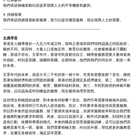
我們承諾積極策動社區提昇視障人士的平等機會和參與。
4. 持續發展
我們承諾持續發展嶄新服務，致力以提供優質服務，迎合視障人士的需要。
--------------------------------------------------------------------------------
主席序言
香港盲人輔導會於一九五六年成立時，當時之香港與我們現時認識之特區政府，
截然不同。當其時，大量人口居無定所，教育仍在雛形，社會服務最多只屬點
輟，甚或不存在。五零年代，香港市民貧窮但自立，輔導會服務需要大量倚靠海
外捐款，特別是英國，德國和美國。在那時候，他們與我們共同合作，創造一美
好未來。
五零年代的未來，就是今天二千年的第一個十年。究竟有甚麼改變？首先，雖然
受著短期經濟和政治問題的困擾，香港仍然是穩定及經濟健全。第二，我們有一
個覆蓋範圍廣闊的房屋、教育、醫療和福利系統。第三，市民對政府的倚賴不斷
加強，以往認為是特別權益的服務，現在被視為理所當然。
這些理念和物質的改變，對本會有何影響？首先，我們不再需要倚賴海外捐助。
相反地，香港現時已可為別人提供援助。其次，市民要求香港提供高質素服務。
所以對本會所提供的服務，除了要講求成本效益，亦講求服務效率和迎合我們眾
多服務對象的要求和期望。再者，從以往資源不足，斬件式的服務，到現時主要
是有計劃、收費和專業的模式。本會的職員全部受過嚴格訓練，這可以從他們高
服務質素可見一斑。最後，我們需要積極主動，向社區外展，尋找更多的服務需
求，並釐定各種途徑，滿足該等需要。