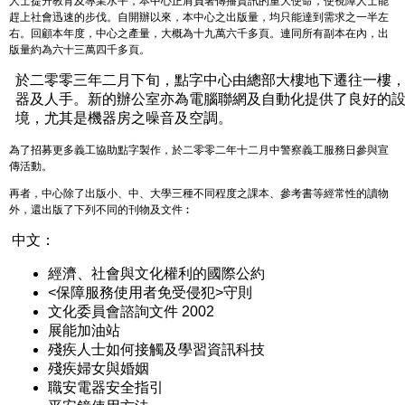
人士提升教育及專業水平，本中心正肩負著傳播資訊的重大使命，使視障人士能
趕上社會迅速的步伐。自開辦以來，本中心之出版量，均只能達到需求之一半左
右。回顧本年度，中心之產量，大概為十九萬六千多頁。連同所有副本在內，出
版量約為六十三萬四千多頁。
於二零零三年二月下旬，點字中心由總部大樓地下遷往一樓
器及人手。新的辦公室亦為電腦聯網及自動化提供了良好的
境，尤其是機器房之噪音及空調。
為了招募更多義工協助點字製作，於二零零二年十二月中警察義工服務日參與宣
傳活動。
再者，中心除了出版小、中、大學三種不同程度之課本、參考書等經常性的讀物
外，還出版了下列不同的刊物及文件︰
中文：
經濟、社會與文化權利的國際公約
<保障服務使用者免受侵犯>守則
文化委員會諮詢文件 2002
展能加油站
殘疾人士如何接觸及學習資訊科技
殘疾婦女與婚姻
職安電器安全指引