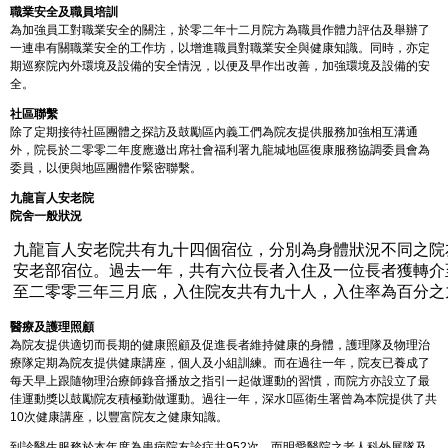
職業安全及職員培訓
為加強員工對職業安全的關注，於零二年十二月院方為職員作體力評估及舉辦了
一連串有關職業安全的工作坊，以增進職員對職業安全與健康知識。同時，亦定
期巡察院內外環境及設備的安全情況，以便及早作出改善，加強環境及設備的安
全。
社區聯繫
除了定期接待社區團體之探訪及鼓勵區內義工們為院友提供服務加強相互溝通
外，院長於二零零二年度應邀出席社會福利署九龍城地區復康服務協調委員會為
委員，以便與地區團體作緊密聯繫。
九龍盲人安老院
院舍一般狀況
九龍盲人安老院共有九十四個宿位，分別為身體狀況不同之院友
安老部宿位。過去一年，共有六位長者入住及一位長者獲轉介
至二零零三年三月底，入住院友共有九十人，入住率為百分之
醫療及護理照顧
為院友提供適切而長期的健康照顧及促進長者維持健康的身體，護理隊及物理治
療隊定期為院友提供健康講座，個人及小組訓練。而在過往一年，院友已養成了
每天早上跟隨物理治療師錄音播放之指引一起做運動的習慣，而院方亦設立了最
佳運動獎以鼓勵院友積極勤做運動。過往一年，深水區衛生署曾為本院提供了共
10次健康講座，以豐富院友之健康知識。
到診醫生服務於本年度為患病院友診症共952次，而明愛醫院之老人科外展隊及