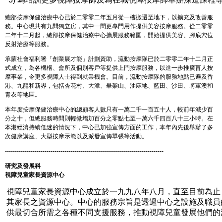
總部按摩保健治療中心已於二零零二年五月從一樓搬遷至地下，以擴充及改善服
務。中心現共有九間獨立房，其中一間更專門用作提供美容按摩服務。從二零零
二年十二月起，總部按摩保健治療中心擴展服務範圍，開始提供美容、腳底穴位
反射治療等服務。
承蒙社會福利署「創業展才能」計劃資助，流動按摩隊已於二零零二年十二月正
式成立，為各機構、會所及個別客戶等提供上門按摩服務，以進一步推廣盲人按
摩事業，令更多視障人士得到就業機會。目前，流動按摩隊的服務地點已遍及香
港、九龍和新界，包括杏花村、大潭、畢架山、油麻地、藍田、沙田、將軍澳和
青衣等地區。
本年度按摩保健治療中心的總顧客人數只有一萬二千一百五十人，較前年減少百
分之十，但總服務時間則輕微增加百分之零點七至一萬六千四百八十三小時。在
本港經濟持續低迷的情況下，中心已加強宣傳方面的工作，本年內先後舉辦了多
次健康講座、大型按摩示範以及派發宣傳單張等活動。
--------------------------------------------------------------------------------
研究及發展科
視障兒童家長資源中心
視障兒童家長資源中心成立於一九九八年八月，直至目前為止
其家長之資源中心。中心的服務宗旨是透過中心之設施及職員
供最切合所需之各種不同支援服務，推動視障兒童發展他們的