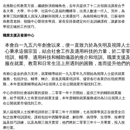
在推動公民教育方面，繼續扮演積極角色，去年共提供了十二次領路法講座合予
各大專、大學、中小學、社區中心及福利機構等，出席人數達一仟人。另外，為
東華三院的醫護人員深入講解與視障人士溝通技巧，為南韓兩位學員、江蘇省特
殊教育老師、朝陽中心暨宿舍學員、家長安排基礎定向行走訓練課程，讓參加者
學習正確的工作技巧。
職業支援及發展中心
本會自一九五六年創會以來，便一直致力於為失明及視障人士
心秉承這個宗旨，結合社會工作及適用科技的力量，於二零
培訓、輔導、適用科技和輔助儀器的推介和培訓。職業支援
服在就業、教育和日常生活上所遇到的困難，進而提升他們
有賴公益金的鼎力支持，就業輔導組於一九九零年九月開始為視障人士提供就業
服務，包括評估、輔導、轉介、跟進及職業培訓等。儘管各行各業仍出現經濟困
難，本年度就業輔導組為24位視障人士在公開就業市場找到工作。
中心亦得到社會福利署的資助，二零零一年十月開始，提供三年的輔助就業服
務，給予視障人士有更佳的就業支援，本年度輔助就業服務成功為11位視障人士
在公開就業市場找到工作。
第八屆視障人士按摩培訓班於二零零二年十月開辦，七名視障學員正在接受全日
制之按摩培訓課程。課程包括中西醫學基礎、解剖學、病理學、生理學、按摩理
論及技巧訓練，以及為期三個月實習，他們將於二零零三年十一月畢業，投入按
摩行業。