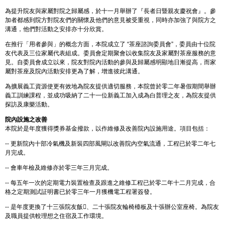
為提升院友與家屬對院之歸屬感，於十一月舉辦了『長者日暨親友慶祝會』。參
加者都感到院方對院友們的關懷及他們的意見被受重視，同時亦加強了與院方之
溝通，他們對活動之安排亦十分欣賞。
在推行「用者參與」的概念方面，本院成立了 “茶座諮詢委員會”，委員由十位院
友代表及三位家屬代表組成。委員會定期聚會以收集院友及家屬對茶座服務的意
見。自委員會成立以來，院友對院內活動的參與及歸屬感明顯地日漸提高，而家
屬對茶座及院內活動安排更為了解，增進彼此溝通。
為擴展義工資源使更有效地為院友提供適切服務，本院曾於零二年暑假期間舉辦
義工訓練課程，並成功吸納了二十一位新義工加入成為白普理之友，為院友提供
探訪及康樂活動。
院內設施之改善
本院於是年度獲得獎券基金撥款，以作維修及改善院內設施用途。項目包括：
-- 更新院內十部冷氣機及新裝四部風閘以改善院內空氣流通，工程已於零二年七
月完成。
-- 會車年檢及維修亦於零三年三月完成。
-- 每五年一次的定期電力裝置檢查及跟進之維修工程已於零二年十二月完成，合
格之定期測試証明書已於零三年一月獲機電工程署簽發。
-- 是年度更換了十三張院友飯、二十張院友輪椅檯板及十張辦公室座椅。為院友
及職員提供較理想之住宿及工作環境。