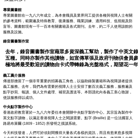
專業圖書館
專業圖書館在一九八六年成立，為本會職員及業界同工提供各種與視障人士有關
的參考資料，範圍遍及特殊教育、復康服務、職業訓練、適用科技、低視能及防
盲等。圖書館現有一千一百本有關書籍及各式期刊。去年，約二千人使用該館的
服務及設施。
錄音圖書製作室
去年，錄音圖書製作室藉眾多資深義工幫助，製作了中英文
五種。同時亦製作其他讀物，如宣傳單張及政府刊物供會員
極地將最受歡迎的讀物由卡式帶轉錄為光盤格式，期望花一
義工薦介服務
傳達部擔當了一個非常重要的招募義工角色，以協助錄製書籍和為視障讀者提供
義工服務。去年，我們為有需要的視障人士士安排了數百次義工服務，服務遍及
點字抄寫、報讀、個人文件處理、補習及護送等。本部謹此向各義工衷心致謝，
使該服務得以成功。
中央點字製作中心
香港政府教育署於一九八六年委任本會開辦中央點字製作中心。其宗旨為製作中
英文點字讀物，以滿足香港視障人士之閱讀需要。點字 (Braille) 是一位法國盲人
路易布萊爾 (1809 - 1852) 所發明之摸讀系統。
今天科技發達，人們可於頃刻間獲得大量各式各樣的資訊，而且有愈來愈多視障