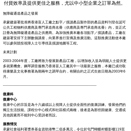
付貨效率及提供更佳之服務，尤以中小型企業之訂單為然。
無障礙通道產品之發展
承蒙建築署批准將香港盲人工廠之點字／摸讀產品製作部的產品資料刊登在認可
公共工程物料供應商及專門承造商名冊（供應商及專門承造商名冊）內，並正式
註冊為無障礙通道產品之供應商。為加強推廣本廠各項點字／摸讀產品，工廠在
建築署安排下主辦數個講座，向業界進行宣傳及推廣活動。這類推廣活動使本廠
可以參與競投視障人士引導徑及摸讀地圖等工程。
未來計劃
2003-2004年度，工廠將致力發展新產品/工種，以增加收入並為弱能人士提供更
多就業機會。鋼琴調音服務乃香港盲人工廠其中一項最新之服務，本廠已成功取
得康樂及文化事務署為期兩年之調琴合約，有關合約之正式生效日期為2003年6
月。
--------------------------------------------------------------------------------
復康科
復康中心
復康中心的宗旨是為十六歲或以上視障人士提供全面性的復康訓練。發展他們的
獨立生活技能。課程分中心模式和社區模式兩種，後者是為那些因健康、交通或
其他因素而不能到中心受訓者而設。
服務情況
承蒙社會福利署獎券基金資助港幣二佰多萬元，令位於屯門蝴蝶村蝶影樓119至