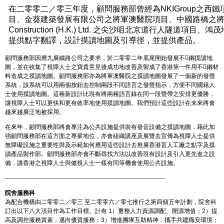
在二零零二／零三年度，顧問服務部曾經為NKIGroup之西
目、金葵建築發展有限公司之將軍澳醫院項目、中國路橋之將軍
Construction (H.K.) Ltd. 之尖沙咀北京道行人隧道
提供點字翻譯，設計摸讀地圖及引導徑，並提供產品。
顧問服務部因應九廣鐵路公司之要求，於二零零二年底尾開始發展不鋼摸讀地
圖，並在收集了視障人士之寶貴意見後成功地改善及製成了香港第一件用不鋼材
料造成之摸讀地圖。顧問服務部亦為將軍澳醫院之摸讀地圖發展了一個新的發聲
系統，該系統可以用兩個按鈕去控制兩段不同語言之發聲指示，方便不同國籍人
士使用摸讀地圖。這種新設計比現有將兩種語言錄在同一段聲帶之安排更優勝，
讓視障人士可以更快和更有效率地使用摸讀地圖。我們預計這些設計在未來將會
越來越廣泛地被採用。
在來年，顧問服務部將會專注為公共設施提供裝有發音設備之摸讀地圖，藉此加
強顧問服務部在這方面之專業地位，亦會組織講座及展覽去宣傳為視障人士提供
無障礙設施之重要性與及示範如何應用這些設計去推廣香港盲人工廠之點字及摸
讀產品製作部。顧問服務部亦會不斷尋找方法以改善現有設計及引入更先進之設
備，讓香港之視障人士與健視人士一樣有同等機會使用公共設施。
--------------------------------------------------------------------------------
院舍服務科
為配合機構由二零零二／零三 至二零零六／零七推行之第四個五年計劃，院舍科
訂出以下八大項目作為工作目標。計有 1）重整人力資源調配、開源增值；2）提
高及調控服務質素，邁向優質服務；3）增進團隊互助精神，攜手共建職安環境；