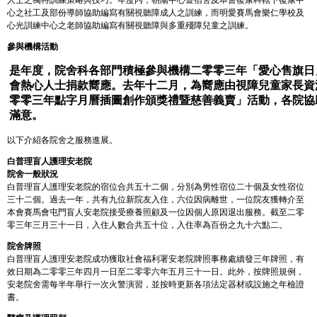
心之社工及部份導師協助編寫有關視聽障成人之訓練，而明愛賽馬會樂仁學校及
心光訓練中心之老師協助編寫有關視聽障與多重殘障兒童之訓練。
參與機構活動
是年度，院舍科各部門積極參與機構二零零三年「愛心售旗日
會熱心人士捐款嚮應。去年十二月，為嚮應由視障兒童家長資
零零三年點字月曆插圖創作頒獎禮暨慈善義賣」活動，各院協
滿意。
以下介紹各院舍之服務進展。
白普理盲人護理安老院
院舍一般狀況
白普理盲人護理安老院的宿位合共五十二個，分別為男性宿位二十個及女性宿位
三十二個。過去一年，共有九位新院友入住，六位因病離世，一位院友獲轉介至
本會賽馬會屯門盲人安老院接受療養照顧及一位因個人原因退出服務。截至二零
零三年三月三十一日，入住人數合共五十位，入住率為百份之九十六點二。
院舍牌照
白普理盲人護理安老院成功獲取社會福利署安老院牌照事務處續發三年牌照，有
效日期為二零零三年四月一日至二零零六年五月三十一日。此外，按牌照規例，
安老院舍需每半年舉行一次火警演習，並按時更新各項法定器材或設施之年檢證
書。