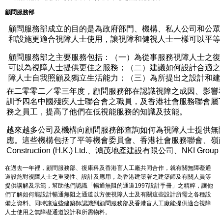
顧問服務部
顧問服務部成立的目的是為政府部門、機構、私人公司和公
和設施更適合視障人士使用，讓視障和健視人士一樣可以平
顧問服務部之主要服務包括：（一）為從事服務視障人士之
可以為視障人士提供更佳之服務；（二）建議如何設計合適
障人士自我照顧及獨立生活能力；（三）為所提出之設計和
在二零零二／零三年度，顧問服務部在認識視障之成因、影響
訓予四名中國殘疾人士聯合會之職員，及香港社會服務聯會屬
務之員工，提高了他們在低視能服務的知識及技能。
越來越多公司及機構向顧問服務部查詢如何為視障人士提供無
應。這些機構包括了平等機會委員會、香港社會服務聯會、嶺南
Construction (H.K.) Ltd.、鴻茂地產建設有限公司、NKI Grou
在過去一年裡，顧問服務部、復康科及香港盲人工廠共同合作，就有關無障礙通
道設施對視障人士之重要性、設計及應用，為香港建築署之建築師及有關人員等
提供講解及示範，幫助他們認識「暢通無阻的通道1997設計手冊」之精粹，讓他
們了解如何能設計暢通無阻之通道以方便視障人士及有關這些設計所需之各種設
備之資料。同時讓這些建築師認識到顧問服務部及香港盲人工廠能提供適合視障
人士使用之無障礙通道設計和所需物料。