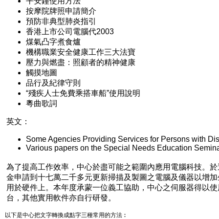
平安鐘使用方法
按摩院牌照申請簡介
預防非典型肺炎指引
香港上市公司電腦代2003
煤氣凸字煮食爐
機構職業安全健康工作三大法寶
壓力與燃盡：照顧者的精神健康
觸摸地圖
品行及紀律守則
“殘疾人士免費乘搭車船”使用說明
粵曲歌詞
英文：
Some Agencies Providing Services for Persons with Disa
Various papers on the Special Needs Education Semin
為了提高工作效率，中心於盡可能之範圍內應用電腦科技。於
金申請到十七萬二千多元更新掃描及製圖之電腦及儀器以增加
用於硬件上。本年度承蒙一位義工協助，中心之伺服器得以使用
台，其他實用軟件亦自行研發。
以下是中心把文字轉換成點字三種常用的方法︰