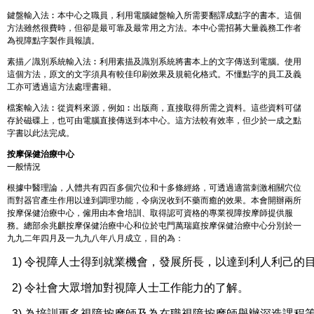
鍵盤輸入法︰本中心之職員，利用電腦鍵盤輸入所需要翻譯成點字的書本。這個
方法雖然很費時，但卻是最可靠及最常用之方法。本中心需招募大量義務工作者
為視障點字製作員報讀。
素描／識別系統輸入法︰利用素描及識別系統將書本上的文字傳送到電腦。使用
這個方法，原文的文字須具有較佳印刷效果及規範化格式。不懂點字的員工及義
工亦可透過這方法處理書籍。
檔案輸入法︰從資料來源，例如︰出版商，直接取得所需之資料。這些資料可儲
存於磁碟上，也可由電腦直接傳送到本中心。這方法較有效率，但少於一成之點
字書以此法完成。
按摩保健治療中心
一般情況
根據中醫理論，人體共有四百多個穴位和十多條經絡，可透過適當刺激相關穴位
而對器官產生作用以達到調理功能，令病況收到不藥而癒的效果。本會開辦兩所
按摩保健治療中心，僱用由本會培訓、取得認可資格的專業視障按摩師提供服
務。總部余兆麒按摩保健治療中心和位於屯門萬瑞庭按摩保健治療中心分別於一
九九二年四月及一九九八年八月成立，目的為：
1) 令視障人士得到就業機會，發展所長，以達到利人利己的
2) 令社會大眾增加對視障人士工作能力的了解。
3) 為培訓更多視障按摩師及為在職視障按摩師舉辦深造課程