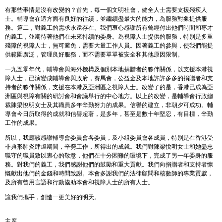
有那些事情是沒有改變的？首先，每一個文明社會，健全人士需要支援殘疾人
士。輔導會在這方面有良好的往績，並繼續盡最大的能力，為服務對象提供服
務。第二，對義工的需求永遠存在。我們衷心感謝所有曾經付出他們時間和專才
的義工，並期待著他們在未來持續的委身。為視障人士提供的服務，特別是多重
殘障的視障人士，無可避免，需要大量工作人員。因著義工的參與，使我們能提
供範圍廣泛，管理良好服務，而不需要單單被安全和其他原因限制。
一九五零年代，輔導會與海外機構及個別本地捐贈者的夥伴關係，以支援本港視
障人士，已演變成輔導會與政府，賽馬會，公益金及本地許許多多的捐贈者和支
持者的夥伴關係，支援在本港及亞洲區之視障人士。改變了的是，香港已成為亞
洲區與視障有關的研討會和會議舉行的中心地方。以上的改變，是輔導會行政總
裁陳梁悅明女士及其職員多年辛勤努力的成果。信譽的建立，非朝夕可成功。輔
導會今日所取得的成就和信譽超著，是多年，甚至是數十年堅忍，有目標，辛勤
工作的成果。
所以，我應該感謝輔導會委員會各委員，及小組委員會各成員，特別是在香港受
非典形肺炎肆虐期間，辛勞工作，所得出的成就。我們對陳梁悅明女士和她盡忠
職守的職員致以衷心的敬意，他們在十分困難的環境下，完成了另一年委身的服
務。對我們的義工，我們感謝他們的鼓勵和重大貢獻。我們向捐贈者和支持者慷
慨獻出他們的金錢和時間致謝。本會多謝我們的法律顧問和核數師的專業貢獻，
及所有曾用言語和行動協助本會和視障人士的所有人士。
讓我們攜手，創造一更美好的明天。
主席