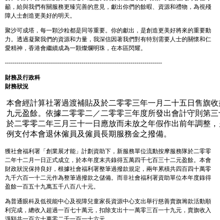
籲，給與我們有關服務更臻完善的意見，獻出你們的餘暇、資源和禮物，為視殘
障人士創造更美好的明天。
聚沙可成塔，每一顆沙粒都是同等重要。你的獻出，是創造更美好將來的重要動
力。透過凝聚我們的資源和力量，我深信因著我們對有特別需要人士的關懷和仁
愛精神，香港會繼續成為一顆燦爛明珠，在本區閃耀。
--------------------------------------------------------------------------------
財務及行政科
財務狀況
本會經計算社署過渡補貼及於二零零三年一月二十五日售旗收
九元盈餘。依據二零零二／二零零三年度所發出會計守則第三
於二零零二年三月三十一日應放而未放之年假作出前年調整，
例支付本會退休僱員及僱員長期服務金之撥備。
獲社會福利署「創業展才能」計劃資助下，新服務單位流動按摩服務隊於二零零
二年十二月一日正式成立，於本年度末共錄得五萬四千七百三十二元盈餘。本會
財政狀況保持良好，根據社會福利署整筆過撥款規定，兩年累積共四百四十萬零
九千六百一十二元作為整筆過撥款之儲備。而非社會福利署資助單位本年度錄得
盈餘一百五十九萬五千八百八十元。
為普通眼科及低視能中心及視障兒童家長資源中心支出舉行慈善賣旗籌款活動順
利完成，總收入超過一百七十萬元，扣除支出十一萬零三百一十九元，賣旗收入
淨額共一百六十萬零二千一百一十六元。