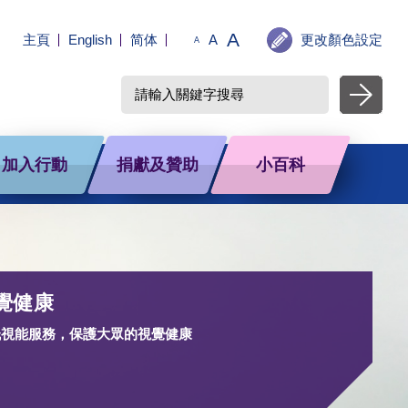
A
主頁
English
简体
A
更改顏色設定
A
加入行動
捐獻及贊助
小百科
覺健康
低視能服務，保護大眾的視覺健康