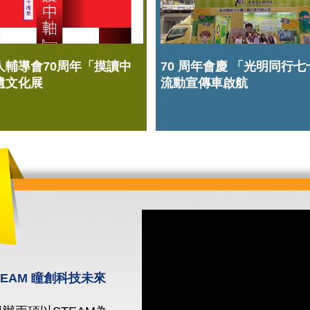
人輔導會70周年「摸讀中
70 周年會慶 「光明同行
遺文化展
流動宣傳車啟航
STEAM 瞳創科技未來