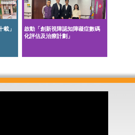
七十載」
啟動「創新視障認知障礙症數碼
化評估及治療計劃」